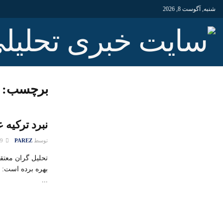
شنبه, آگوست 8, 2026
برچسب:
نبرد ترکیه 
توسط
PAREZ
09 آوریل 2016
تحلیل گران معتق
بهره برده است: 
...