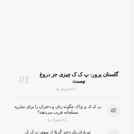
گلستان پرور: پ ک ک چیزی جز دروغ
نیست
0 اشتراک ها
پ.ک.ک و پژاک چگونه زنان و دختران را برای مبارزه
مسلحانه فریب می‌دهند؟
0 اشتراک ها
تیرباران یک دختر گریلا از سوی پ.ک.ک