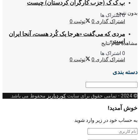
پ ک ک (حزب کارگران کردستان) چیست
بدون نتیجه
0 اشتراک ها
اشتراک گذاری
0
توئیت
0
مردی که می‌گفت «هرجا یک کُرد هست، آنجا ایران
است»
مشاهده تمام نتایج
0 اشتراک ها
اشتراک گذاری
0
توئیت
0
دسته بندی
دسته
بندی
© 2024
- تمامی حقوق برای سایت
کوردپاریز
محفوظ می باشد.
خوش آمدید!
به حساب خود در زیر وارد شوید