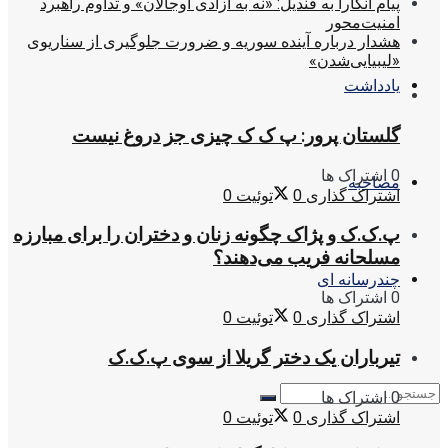
پیام آنکارا به قندیل: «نه به آزادی اوجالان» و تداوم راهبرد
امنیت‌محور
هشدار درباره آینده سوریه و ضرورت جلوگیری از سناریوی
«لیبیایی‌شدن»
یادداشت
گلستان پرور: پ ک ک چیزی جز دروغ نیست
0 اشتراک ها
مصاحبه
اشتراک گذاری
0
توئیت
0
پ.ک.ک و پژاک چگونه زنان و دختران را برای مبارزه
مسلحانه فریب می‌دهند؟
چندرسانه ای
0 اشتراک ها
اشتراک گذاری
0
توئیت
0
تیرباران یک دختر گریلا از سوی پ.ک.ک
0 اشتراک ها
اشتراک گذاری
0
توئیت
0