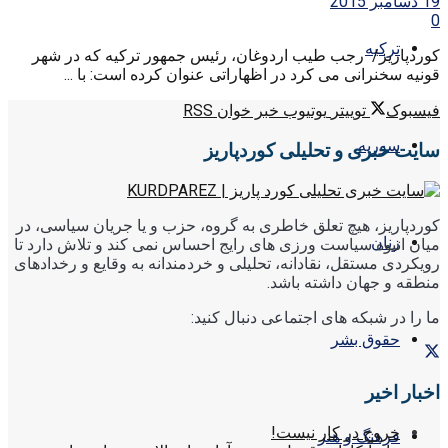
19 دسامبر 2015
0
ترکیه
کوردپاریز/ رجب طیب اردوغان، رئیس جمهور ترکیه که در شهر
قونیه سخنرانی می کرد در اظهاراتی عنوان کرده است: با ...
فیسبوک
توییتر
یوتیوب
خبر خوان RSS
سوریه
سایت خبری و تحلیلی کوردپاریز
کوردپاریز، هیچ تعلق خاطری به گروه، حزب و یا جریان سیاسی، در
زنان
میان انبوه سیاست ورزی های رایج احساس نمی کند و تلاش دارد تا
رویکردی مستقل، نقادانه، تحلیلی و خردمندانه به وقایع و رخدادهای
منطقه و جهان داشته باشد.
ما را در شبکه های اجتماعی دنبال کنید:
حقوق بشر
اخبار اخیر
خروج در کار نیست!
فرهنگ و هنر