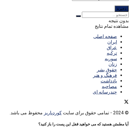
بدون نتیجه
مشاهده تمام نتایج
صفحه اصلی
ایران
عراق
ترکیه
سوریه
زنان
حقوق بشر
فرهنگ و هنر
یادداشت
مصاحبه
چندرسانه ای
© 2024
- تمامی حقوق برای سایت
کوردپاریز
محفوظ می باشد.
آیا مطمئن هستید که می خواهید قفل این پست را باز کنید؟