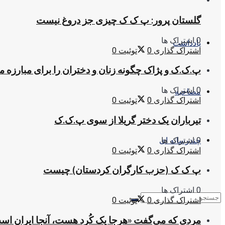
گلستان پرور: پ ک ک چیزی جز دروغ نیست
0 اشتراک ها
یادداشت
اشتراک گذاری
0
توئیت
0
پ.ک.ک و پژاک چگونه زنان و دختران را برای مبارزه 
0 اشتراک ها
مصاحبه
اشتراک گذاری
0
توئیت
0
تیرباران یک دختر گریلا از سوی پ.ک.ک
0 اشتراک ها
چندرسانه ای
اشتراک گذاری
0
توئیت
0
پ ک ک (حزب کارگران کردستان) چیست
0 اشتراک ها
اشتراک گذاری
0
توئیت
0
مردی که می‌گفت «هرجا یک کُرد هست، آنجا ایران اس