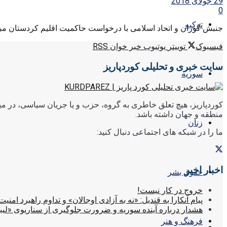
29 جولای 2018
0
ترکیه
جنبش گوران و اتحاد اسلامی با درخواست حاکمیت اقلیم کردستان مبنی 
فیسبوک
توییتر
یوتیوب
خبر خوان RSS
سایت خبری و تحلیلی کوردپاریز
سوریه
کوردپاریز، هیچ تعلق خاطری به گروه، حزب و یا جریان سیاسی، در میا
منطقه و جهان داشته باشد.
زنان
ما را در شبکه های اجتماعی دنبال کنید:
اخبار اخیر
حقوق بشر
خروج در کار نیست!
پیام آنکارا به قندیل: «نه به آزادی اوجالان» و تداوم راهبرد امنیت
هشدار درباره آینده سوریه و ضرورت جلوگیری از سناریوی «لیب
فرهنگ و هنر