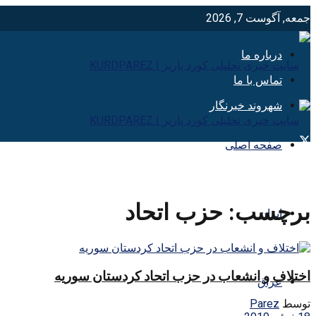
جمعه, آگوست 7, 2026
درباره ما
تماس با ما
شهروند خبرنگار
صفحه اصلی
برچسب:
حزب اتحاد
ایران
اختلاف و انشعاب در حزب اتحاد کردستان سوریه
عراق
توسط
Parez