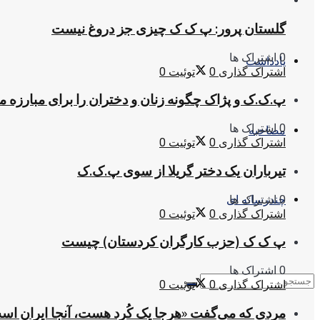
گلستان پرور: پ ک ک چیزی جز دروغ نیست
0 اشتراک ها
یادداشت
اشتراک گذاری
0
توئیت
0
پ.ک.ک و پژاک چگونه زنان و دختران را برای مبارزه 
0 اشتراک ها
مصاحبه
اشتراک گذاری
0
توئیت
0
تیرباران یک دختر گریلا از سوی پ.ک.ک
0 اشتراک ها
چندرسانه ای
اشتراک گذاری
0
توئیت
0
پ ک ک (حزب کارگران کردستان) چیست
0 اشتراک ها
اشتراک گذاری
0
توئیت
0
مردی که می‌گفت «هرجا یک کُرد هست، آنجا ایران اس