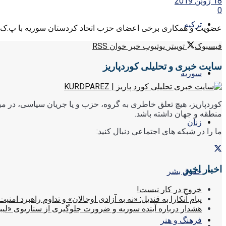
18 ژوئن 2019
0
ترکیه
عضویت و همکاری برخی اعضای حزب اتحاد کردستان سوریه با پ.ک.ک، 
فیسبوک
توییتر
یوتیوب
خبر خوان RSS
سایت خبری و تحلیلی کوردپاریز
سوریه
کوردپاریز، هیچ تعلق خاطری به گروه، حزب و یا جریان سیاسی، در میا
منطقه و جهان داشته باشد.
زنان
ما را در شبکه های اجتماعی دنبال کنید:
اخبار اخیر
حقوق بشر
خروج در کار نیست!
پیام آنکارا به قندیل: «نه به آزادی اوجالان» و تداوم راهبرد امنیت
هشدار درباره آینده سوریه و ضرورت جلوگیری از سناریوی «لیب
فرهنگ و هنر