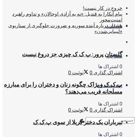
خروج در کار نیست!
پیام آنکارا به قندیل: «نه به آزادی اوجالان» و تداوم راهبرد
امنیت‌محور
هشدار درباره آینده سوریه و ضرورت جلوگیری از سناریوی
یادداشت
«لیبیایی‌شدن»
گلستان پرور: پ ک ک چیزی جز دروغ نیست
مصاحبه
0 اشتراک ها
اشتراک گذاری
0
توئیت
0
پ.ک.ک و پژاک چگونه زنان و دختران را برای مبارزه
چندرسانه ای
مسلحانه فریب می‌دهند؟
0 اشتراک ها
اشتراک گذاری
0
توئیت
0
تیرباران یک دختر گریلا از سوی پ.ک.ک
0 اشتراک ها