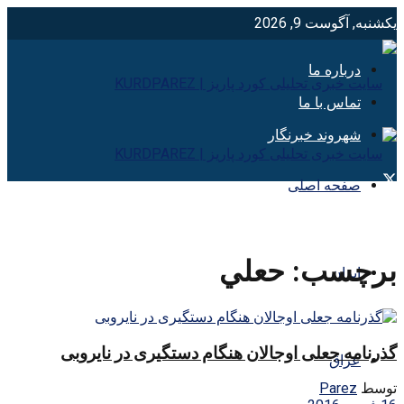
یکشنبه, آگوست 9, 2026
درباره ما
تماس با ما
شهروند خبرنگار
صفحه اصلی
برچسب:
حعلي
ایران
گذرنامه جعلی اوجالان هنگام دستگیری در نایروبی
عراق
توسط
Parez