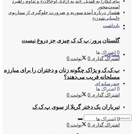
پیام آنکارا به قندیل: «نه به آزادی اوجالان» و تداوم راهبرد
امنیت‌محور
هشدار درباره آینده سوریه و ضرورت جلوگیری از سناریوی
«لیبیایی‌شدن»
یادداشت
گلستان پرور: پ ک ک چیزی جز دروغ نیست
0 اشتراک ها
مصاحبه
اشتراک گذاری
0
توئیت
0
پ.ک.ک و پژاک چگونه زنان و دختران را برای مبارزه
مسلحانه فریب می‌دهند؟
چندرسانه ای
0 اشتراک ها
اشتراک گذاری
0
توئیت
0
تیرباران یک دختر گریلا از سوی پ.ک.ک
0 اشتراک ها
اشتراک گذاری
0
توئیت
0