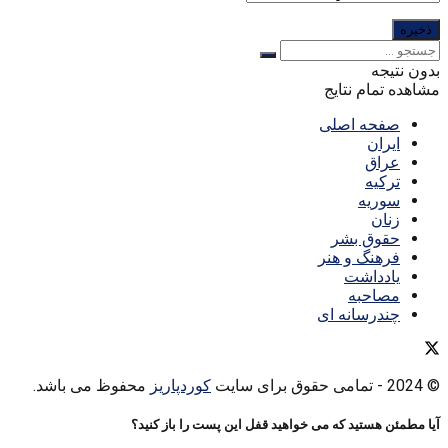
بدون نتیجه
مشاهده تمام نتایج
صفحه اصلی
ایران
عراق
ترکیه
سوریه
زنان
حقوق بشر
فرهنگ و هنر
یادداشت
مصاحبه
چندرسانه ای
© 2024
- تمامی حقوق برای سایت
کوردپاریز
محفوظ می باشد.
آیا مطمئن هستید که می خواهید قفل این پست را باز کنید؟