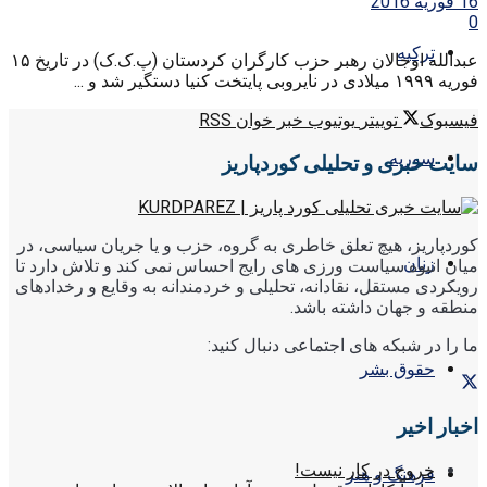
16 فوریه 2016
0
ترکیه
عبدالله اوجالان رهبر حزب کارگران کردستان (پ.ک.ک) در تاریخ ۱۵
فوریه ۱۹۹۹ میلادی در نایروبی پایتخت کنیا دستگیر شد و ...
فیسبوک
توییتر
یوتیوب
خبر خوان RSS
سوریه
سایت خبری و تحلیلی کوردپاریز
کوردپاریز، هیچ تعلق خاطری به گروه، حزب و یا جریان سیاسی، در
زنان
میان انبوه سیاست ورزی های رایج احساس نمی کند و تلاش دارد تا
رویکردی مستقل، نقادانه، تحلیلی و خردمندانه به وقایع و رخدادهای
منطقه و جهان داشته باشد.
ما را در شبکه های اجتماعی دنبال کنید:
حقوق بشر
اخبار اخیر
خروج در کار نیست!
فرهنگ و هنر