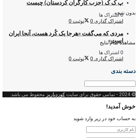
پ ک ک (حزب کارگران کردستان) چیست
بدون نتیجه
0 اشتراک ها
اشتراک گذاری
0
توئیت
0
مردی که می‌گفت «هرجا یک کُرد هست، آنجا ایران
است»
مشاهده تمام نتایج
0 اشتراک ها
اشتراک گذاری
0
توئیت
0
دسته بندی
دسته
بندی
© 2024
- تمامی حقوق برای سایت
کوردپاریز
محفوظ می باشد.
خوش آمدید!
به حساب خود در زیر وارد شوید