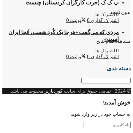
پ ک ک (حزب کارگران کردستان) چیست
بدون نتیجه
0 اشتراک ها
اشتراک گذاری
0
توئیت
0
مردی که می‌گفت «هرجا یک کُرد هست، آنجا ایران
است»
مشاهده تمام نتایج
0 اشتراک ها
اشتراک گذاری
0
توئیت
0
دسته بندی
دسته
بندی
© 2024
- تمامی حقوق برای سایت
کوردپاریز
محفوظ می باشد.
خوش آمدید!
به حساب خود در زیر وارد شوید