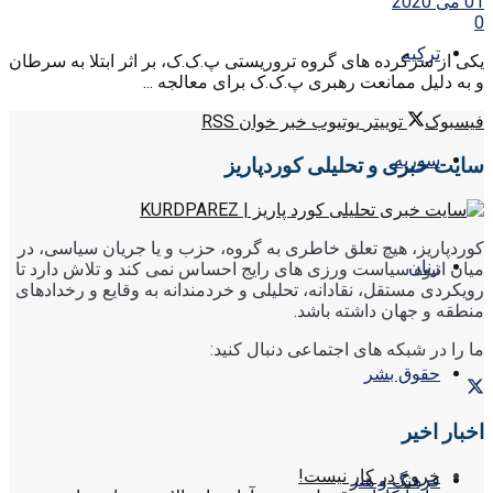
01 می 2020
0
ترکیه
یکی از سرکرده های گروه تروریستی پ.ک.ک، بر اثر ابتلا به سرطان
و به دلیل ممانعت رهبری پ.ک.ک برای معالجه ...
فیسبوک
توییتر
یوتیوب
خبر خوان RSS
سوریه
سایت خبری و تحلیلی کوردپاریز
کوردپاریز، هیچ تعلق خاطری به گروه، حزب و یا جریان سیاسی، در
زنان
میان انبوه سیاست ورزی های رایج احساس نمی کند و تلاش دارد تا
رویکردی مستقل، نقادانه، تحلیلی و خردمندانه به وقایع و رخدادهای
منطقه و جهان داشته باشد.
ما را در شبکه های اجتماعی دنبال کنید:
حقوق بشر
اخبار اخیر
خروج در کار نیست!
فرهنگ و هنر