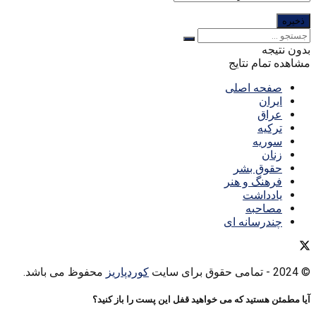
بدون نتیجه
مشاهده تمام نتایج
صفحه اصلی
ایران
عراق
ترکیه
سوریه
زنان
حقوق بشر
فرهنگ و هنر
یادداشت
مصاحبه
چندرسانه ای
© 2024
- تمامی حقوق برای سایت
کوردپاریز
محفوظ می باشد.
آیا مطمئن هستید که می خواهید قفل این پست را باز کنید؟