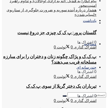
پیام آنکارا به قندیل: «نه به آزادی اوجالان» و تداوم راهبرد
امنیت‌محور
هشدار درباره آینده سوریه و ضرورت جلوگیری از سناریوی
«لیبیایی‌شدن»
یادداشت
گلستان پرور: پ ک ک چیزی جز دروغ نیست
0 اشتراک ها
مصاحبه
اشتراک گذاری
0
توئیت
0
پ.ک.ک و پژاک چگونه زنان و دختران را برای مبارزه
مسلحانه فریب می‌دهند؟
چندرسانه ای
0 اشتراک ها
اشتراک گذاری
0
توئیت
0
تیرباران یک دختر گریلا از سوی پ.ک.ک
0 اشتراک ها
اشتراک گذاری
0
توئیت
0