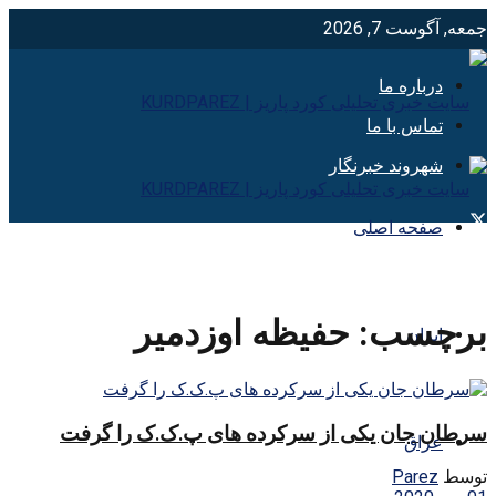
جمعه, آگوست 7, 2026
درباره ما
تماس با ما
شهروند خبرنگار
صفحه اصلی
برچسب:
حفیظه اوزدمیر
ایران
سرطان جان یکی از سرکرده های پ.ک.ک را گرفت
عراق
توسط
Parez