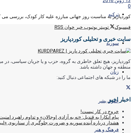
13 ژوئن 2016
0
ترکیه
کوردپاریز به مناسبت روز جهانی مبارزه علیه کار کودک، بررسی می کند؛ دیروز ۲۳ خرداد (۱۲ ژوئن) روز جه
فیسبوک
توییتر
یوتیوب
خبر خوان RSS
سایت خبری و تحلیلی کوردپاریز
سوریه
کوردپاریز، هیچ تعلق خاطری به گروه، حزب و یا جریان سیاسی، در میا
منطقه و جهان داشته باشد.
زنان
ما را در شبکه های اجتماعی دنبال کنید:
اخبار اخیر
حقوق بشر
خروج در کار نیست!
پیام آنکارا به قندیل: «نه به آزادی اوجالان» و تداوم راهبرد امنیت
هشدار درباره آینده سوریه و ضرورت جلوگیری از سناریوی «لیب
فرهنگ و هنر