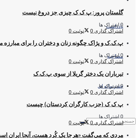
گلستان پرور: پ ک ک چیزی جز دروغ نیست
0 اشتراک ها
یادداشت
اشتراک گذاری
0
توئیت
0
پ.ک.ک و پژاک چگونه زنان و دختران را برای مبارزه 
0 اشتراک ها
مصاحبه
اشتراک گذاری
0
توئیت
0
تیرباران یک دختر گریلا از سوی پ.ک.ک
0 اشتراک ها
چندرسانه ای
اشتراک گذاری
0
توئیت
0
پ ک ک (حزب کارگران کردستان) چیست
0 اشتراک ها
اشتراک گذاری
0
توئیت
0
مردی که می‌گفت «هرجا یک کُرد هست، آنجا ایران اس