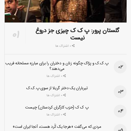
گلستان پرور: پ ک ک چیزی جز دروغ
نیست
0 اشتراک ها
پ.ک.ک و پژاک چگونه زنان و دختران را برای مبارزه مسلحانه فریب
می‌دهند؟
0 اشتراک ها
تیرباران یک دختر گریلا از سوی پ.ک.ک
0 اشتراک ها
پ ک ک (حزب کارگران کردستان) چیست
0 اشتراک ها
مردی که می‌گفت «هرجا یک کُرد هست، آنجا ایران است»