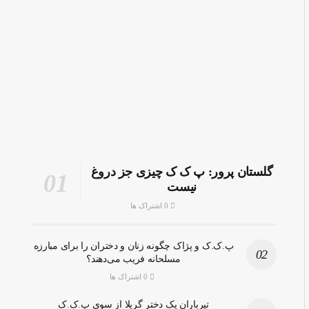
گلستان پرور: پ ک ک چیزی جز دروغ
نیست
0 اشتراک ها
پ.ک.ک و پژاک چگونه زنان و دختران را برای مبارزه
مسلحانه فریب می‌دهند؟
0 اشتراک ها
تیرباران یک دختر گریلا از سوی پ.ک.ک