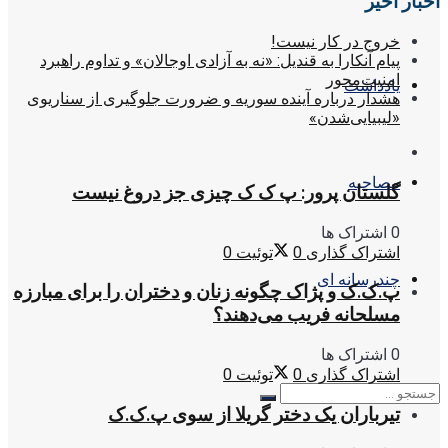
اخبار اخیر
خروج در کار نیست!
پیام آنکارا به قندیل: «نه به آزادی اوجالان» و تداوم راهبرد
امنیت‌محور
یادداشت
هشدار درباره آینده سوریه و ضرورت جلوگیری از سناریوی
«لیبیایی‌شدن»
مصاحبه
گلستان پرور: پ ک ک چیزی جز دروغ نیست
0 اشتراک ها
اشتراک گذاری
0
توئیت
0
چندرسانه ای
پ.ک.ک و پژاک چگونه زنان و دختران را برای مبارزه
مسلحانه فریب می‌دهند؟
0 اشتراک ها
اشتراک گذاری
0
توئیت
0
تیرباران یک دختر گریلا از سوی پ.ک.ک