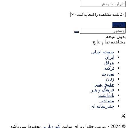
بدون نتیجه
مشاهده تمام نتایج
صفحه اصلی
ایران
عراق
ترکیه
سوریه
زنان
حقوق بشر
فرهنگ و هنر
یادداشت
مصاحبه
چندرسانه ای
© 2024
- تمامی حقوق برای سایت
کوردپاریز
محفوظ می باشد.