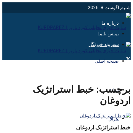
شنبه, آگوست 8, 2026
درباره ما
تماس با ما
شهروند خبرنگار
صفحه اصلی
برچسب:
خبط استراتژيک
ایران
اردوغان
عراق
خبط استراتژیک اردوغان