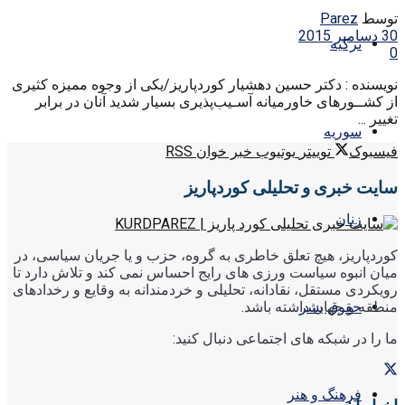
توسط
Parez
30 دسامبر 2015
ترکیه
0
نویسنده : دکتر حسین دهشیار کوردپاریز/یکی از وجوه ممیزه کثیری
از کشــورهای خاورمیانه آسـیب‌پذیری بسیار شدید آنان در برابر
تغییر ...
سوریه
فیسبوک
توییتر
یوتیوب
خبر خوان RSS
سایت خبری و تحلیلی کوردپاریز
زنان
کوردپاریز، هیچ تعلق خاطری به گروه، حزب و یا جریان سیاسی، در
میان انبوه سیاست ورزی های رایج احساس نمی کند و تلاش دارد تا
رویکردی مستقل، نقادانه، تحلیلی و خردمندانه به وقایع و رخدادهای
منطقه و جهان داشته باشد.
حقوق بشر
ما را در شبکه های اجتماعی دنبال کنید:
فرهنگ و هنر