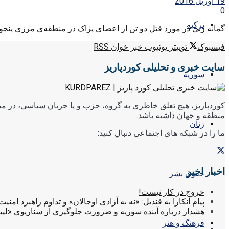
19 آوریل 2016
0
ترکیه
گمانه زنی در مورد قتل دو تن از اعضای پژاک در منطقه‌ی مرزی پنجوین
فیسبوک
توییتر
یوتیوب
خبر خوان RSS
سایت خبری و تحلیلی کوردپاریز
سوریه
کوردپاریز، هیچ تعلق خاطری به گروه، حزب و یا جریان سیاسی، در میا
منطقه و جهان داشته باشد.
زنان
ما را در شبکه های اجتماعی دنبال کنید:
اخبار اخیر
حقوق بشر
خروج در کار نیست!
پیام آنکارا به قندیل: «نه به آزادی اوجالان» و تداوم راهبرد امنیت
هشدار درباره آینده سوریه و ضرورت جلوگیری از سناریوی «لیب
فرهنگ و هنر