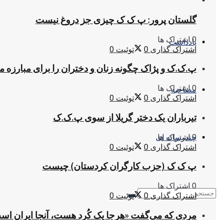
گلستان پرور: پ ک ک چیزی جز دروغ نیست
0 اشتراک ها
یادداشت
اشتراک گذاری
0
توئیت
0
پ.ک.ک و پژاک چگونه زنان و دختران را برای مبارزه 
0 اشتراک ها
مصاحبه
اشتراک گذاری
0
توئیت
0
تیرباران یک دختر گریلا از سوی پ.ک.ک
0 اشتراک ها
چندرسانه ای
اشتراک گذاری
0
توئیت
0
پ ک ک (حزب کارگران کردستان) چیست
0 اشتراک ها
اشتراک گذاری
0
توئیت
0
مردی که می‌گفت «هرجا یک کُرد هست، آنجا ایران اس