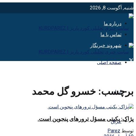
شنبه, آگوست 8, 2026
درباره ما
تماس با ما
شهروند خبرنگار
صفحه اصلی
برچسب:
خسرو گل محمد
ایران
پژاک: یکیتی مسؤل ترورهای پنجوین است.
عراق
توسط
Parez