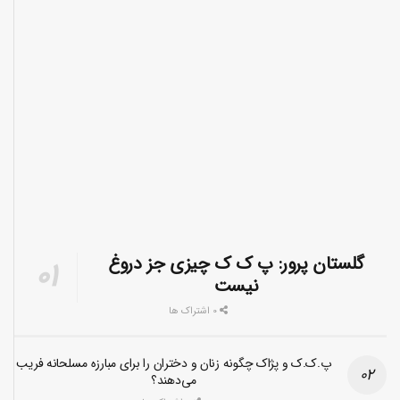
گلستان پرور: پ ک ک چیزی جز دروغ
نیست
0 اشتراک ها
پ.ک.ک و پژاک چگونه زنان و دختران را برای مبارزه مسلحانه فریب
می‌دهند؟