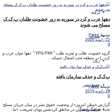
ترکیه
دهها عرب و کرد در سوریه به زور خشونت طلبان پ.ک.ک
مسلح می شوند
توسط
Parez
سوریه
22 ژانویه 2020
0
گروه خشونت طلب و تجزیه طلب " YPG/PKK " دهها جوان عرب و
کرد را در منطقه تحت اشغال حسکه ...
زنان
پ‌ک‌ک و حذف سازمان یافته
حقوق بشر
توسط
Parez
28 ژانویه 2019
0
گزارش «وطن امروز» از وضعیت حقوق بشر در میان جریان مسلح
فرهنگ و هنر
تحت حمایت واشنگتن در مناطق کردنشین پویان شریعت: «ما ...