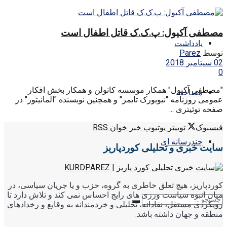
مصطفی آکیول: پ.ک.ک قاتل اطفال است
یادداشت
توسط
Parez
02 سپتامبر 2018
0
"مصطفی آکیول" همکار موسسه کاتولن و همکار بخش افکار
مصاحبه
عمومی روزنامه "نیویورک تایمز" و همچنین نویسنده "المانیتور" در
صفحه توئیتری ...
فیسبوک
توییتر
یوتیوب
خبر خوان RSS
چندرسانه ای
سایت خبری و تحلیلی کوردپاریز
کوردپاریز، هیچ تعلق خاطری به گروه، حزب و یا جریان سیاسی، در
میان انبوه سیاست ورزی های رایج احساس نمی کند و تلاش دارد تا
رویکردی مستقل، نقادانه، تحلیلی و خردمندانه به وقایع و رخدادهای
منطقه و جهان داشته باشد.