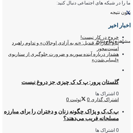
ما را در شبکه های اجتماعی دنبال کنید:
بدون نتیجه
اخبار اخیر
خروج در کار نیست!
مشاهده تمام نتایج
پیام آنکارا به قندیل: «نه به آزادی اوجالان» و تداوم راهبرد
امنیت‌محور
هشدار درباره آینده سوریه و ضرورت جلوگیری از سناریوی
«لیبیایی‌شدن»
گلستان پرور: پ ک ک چیزی جز دروغ نیست
0 اشتراک ها
اشتراک گذاری
0
توئیت
0
پ.ک.ک و پژاک چگونه زنان و دختران را برای مبارزه
مسلحانه فریب می‌دهند؟
0 اشتراک ها