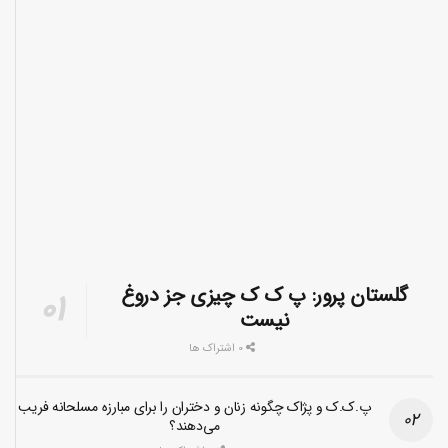
گلستان پرور: پ ک ک چیزی جز دروغ
نیست
0 اشتراک ها
پ.ک.ک و پژاک چگونه زنان و دختران را برای مبارزه مسلحانه فریب
می‌دهند؟