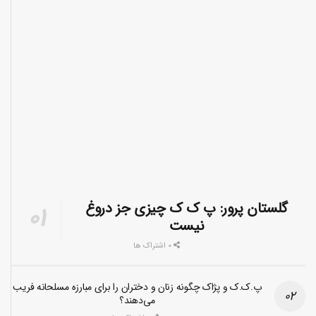
گلستان پرور: پ ک ک چیزی جز دروغ
نیست
0 اشتراک ها
پ.ک.ک و پژاک چگونه زنان و دختران را برای مبارزه مسلحانه فریب
می‌دهند؟