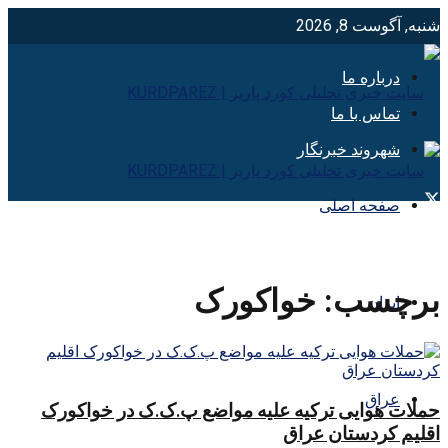
شنبه, آگوست 8, 2026
درباره ما
تماس با ما
شهروند خبرنگار
صفحه اصلی
برچسب:
خواکورک
ایران
عراق
حملات هوایی ترکیه علیه مواضع پ.ک.ک در خواکورک
اقلیم کردستان عراق