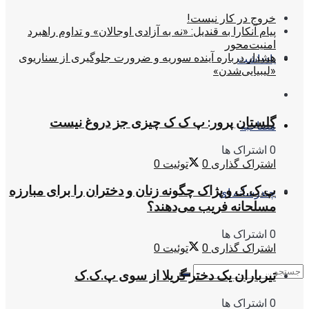
خروج در کار نیست!
پیام آنکارا به قندیل: «نه به آزادی اوجالان» و تداوم راهبرد
امنیت‌محور
هشدار درباره آینده سوریه و ضرورت جلوگیری از سناریوی
یادداشت
«لیبیایی‌شدن»
گلستان پرور: پ ک ک چیزی جز دروغ نیست
مصاحبه
0 اشتراک ها
اشتراک گذاری
0
توئیت
0
پ.ک.ک و پژاک چگونه زنان و دختران را برای مبارزه
چندرسانه ای
مسلحانه فریب می‌دهند؟
0 اشتراک ها
اشتراک گذاری
0
توئیت
0
تیرباران یک دختر گریلا از سوی پ.ک.ک
0 اشتراک ها