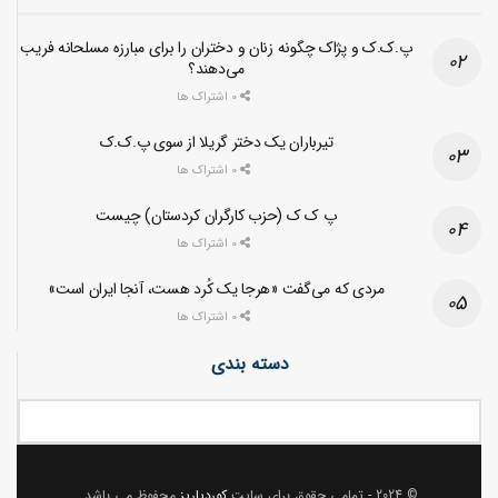
پ.ک.ک و پژاک چگونه زنان و دختران را برای مبارزه مسلحانه فریب
می‌دهند؟
0 اشتراک ها
تیرباران یک دختر گریلا از سوی پ.ک.ک
0 اشتراک ها
پ ک ک (حزب کارگران کردستان) چیست
0 اشتراک ها
مردی که می‌گفت «هرجا یک کُرد هست، آنجا ایران است»
0 اشتراک ها
دسته بندی
© 2024
- تمامی حقوق برای سایت
کوردپاریز
محفوظ می باشد.