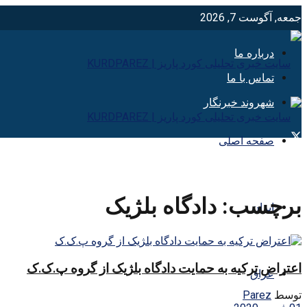
جمعه, آگوست 7, 2026
درباره ما
تماس با ما
شهروند خبرنگار
صفحه اصلی
برچسب:
دادگاه بلژیک
ایران
اعتراض ترکیه به حمایت دادگاه بلژیک از گروه پ.ک.ک
عراق
توسط
Parez