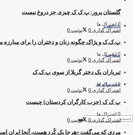
گلستان پرور: پ ک ک چیزی جز دروغ نیست
0 اشتراک ها
یادداشت
اشتراک گذاری
0
توئیت
0
پ.ک.ک و پژاک چگونه زنان و دختران را برای مبارزه 
0 اشتراک ها
مصاحبه
اشتراک گذاری
0
توئیت
0
تیرباران یک دختر گریلا از سوی پ.ک.ک
0 اشتراک ها
چندرسانه ای
اشتراک گذاری
0
توئیت
0
پ ک ک (حزب کارگران کردستان) چیست
0 اشتراک ها
اشتراک گذاری
0
توئیت
0
مردی که می‌گفت «هرجا یک کُرد هست، آنجا ایران اس