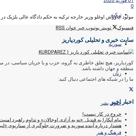
01 فوریه 2020
0
ترکیه
مولود چاووش اوغلو وزیر خارجه ترکیه به حکم دادگاه عالی بلژیک د
فیسبوک
توییتر
یوتیوب
خبر خوان RSS
سایت خبری و تحلیلی کوردپاریز
سوریه
کوردپاریز، هیچ تعلق خاطری به گروه، حزب و یا جریان سیاسی، در میا
منطقه و جهان داشته باشد.
زنان
ما را در شبکه های اجتماعی دنبال کنید:
اخبار اخیر
حقوق بشر
خروج در کار نیست!
پیام آنکارا به قندیل: «نه به آزادی اوجالان» و تداوم راهبرد امنیت
هشدار درباره آینده سوریه و ضرورت جلوگیری از سناریوی «لیب
فرهنگ و هنر