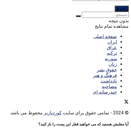
بدون نتیجه
مشاهده تمام نتایج
صفحه اصلی
ایران
عراق
ترکیه
سوریه
زنان
حقوق بشر
فرهنگ و هنر
یادداشت
مصاحبه
چندرسانه ای
© 2024
- تمامی حقوق برای سایت
کوردپاریز
محفوظ می باشد.
آیا مطمئن هستید که می خواهید قفل این پست را باز کنید؟