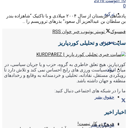
10 آگوست 2016
0
ترکیه
پادشاهی عربستان از سال ۲۰۰۴ میلادی و با تاکتیک “شاهزاده بندر
بن سلطان بن عبدالعزیز آل سعود” بذرهای تروریسم را ...
فیسبوک
توییتر
یوتیوب
خبر خوان RSS
سوریه
سایت خبری و تحلیلی کوردپاریز
کوردپاریز، هیچ تعلق خاطری به گروه، حزب و یا جریان سیاسی، در
زنان
میان انبوه سیاست ورزی های رایج احساس نمی کند و تلاش دارد تا
رویکردی مستقل، نقادانه، تحلیلی و خردمندانه به وقایع و رخدادهای
منطقه و جهان داشته باشد.
ما را در شبکه های اجتماعی دنبال کنید:
حقوق بشر
اخبار اخیر
خروج در کار نیست!
فرهنگ و هنر