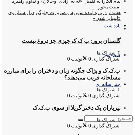
پیام آنکارا به قندیل: «نه به آزادی اوجالان» و تداوم راهبرد
امنیت‌محور
هشدار درباره آینده سوریه و ضرورت جلوگیری از سناریوی
«لیبیایی‌شدن»
یادداشت
گلستان پرور: پ ک ک چیزی جز دروغ نیست
0 اشتراک ها
مصاحبه
اشتراک گذاری
0
توئیت
0
پ.ک.ک و پژاک چگونه زنان و دختران را برای مبارزه
مسلحانه فریب می‌دهند؟
چندرسانه ای
0 اشتراک ها
اشتراک گذاری
0
توئیت
0
تیرباران یک دختر گریلا از سوی پ.ک.ک
0 اشتراک ها
اشتراک گذاری
0
توئیت
0