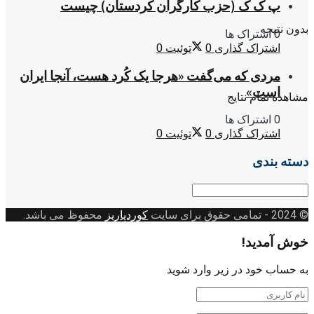
پ ک ک (حزب کارگران کردستان) چیست
بدون نتیجه
0 اشتراک ها
اشتراک گذاری
0
توئیت
0
مردی که می‌گفت «هرجا یک کُرد هست، آنجا ایران
است»
مشاهده تمام نتایج
0 اشتراک ها
اشتراک گذاری
0
توئیت
0
دسته بندی
دسته
بندی
© 2024
- تمامی حقوق برای سایت
کوردپاریز
محفوظ می باشد.
خوش آمدید!
به حساب خود در زیر وارد شوید