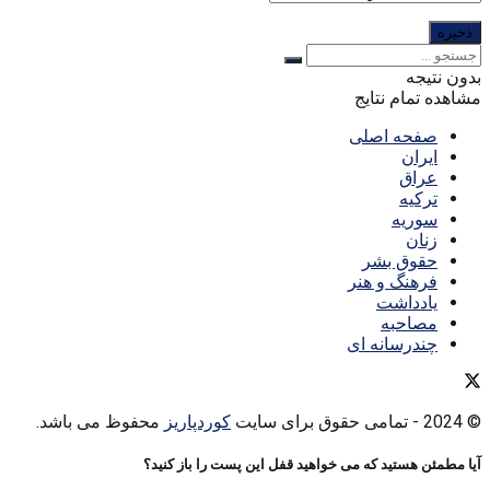
بدون نتیجه
مشاهده تمام نتایج
صفحه اصلی
ایران
عراق
ترکیه
سوریه
زنان
حقوق بشر
فرهنگ و هنر
یادداشت
مصاحبه
چندرسانه ای
© 2024
- تمامی حقوق برای سایت
کوردپاریز
محفوظ می باشد.
آیا مطمئن هستید که می خواهید قفل این پست را باز کنید؟