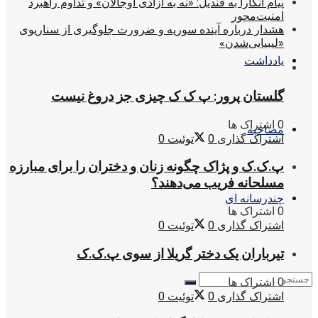
پیام آنکارا به قندیل: «نه به آزادی اوجالان» و تداوم راهبرد
امنیت‌محور
هشدار درباره آینده سوریه و ضرورت جلوگیری از سناریوی
«لیبیایی‌شدن»
یادداشت
گلستان پرور: پ ک ک چیزی جز دروغ نیست
0 اشتراک ها
مصاحبه
اشتراک گذاری
0
توئیت
0
پ.ک.ک و پژاک چگونه زنان و دختران را برای مبارزه
مسلحانه فریب می‌دهند؟
چندرسانه ای
0 اشتراک ها
اشتراک گذاری
0
توئیت
0
تیرباران یک دختر گریلا از سوی پ.ک.ک
0 اشتراک ها
اشتراک گذاری
0
توئیت
0