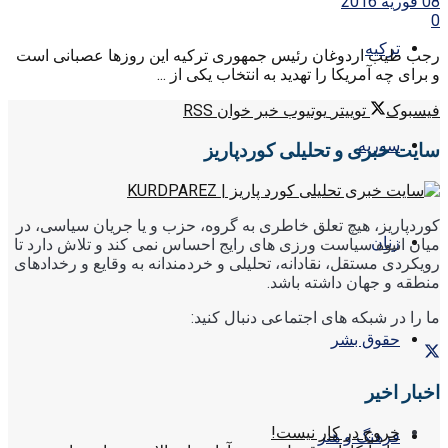
08 فوریه 2016
0
ترکیه
رجب طیب اردوغان رئیس جمهوری ترکیه این روزها عصبانی است
و برای چه آمریکا را تهدید به انتخاب یکی از ...
فیسبوک
توییتر
یوتیوب
خبر خوان RSS
سوریه
سایت خبری و تحلیلی کوردپاریز
کوردپاریز، هیچ تعلق خاطری به گروه، حزب و یا جریان سیاسی، در
زنان
میان انبوه سیاست ورزی های رایج احساس نمی کند و تلاش دارد تا
رویکردی مستقل، نقادانه، تحلیلی و خردمندانه به وقایع و رخدادهای
منطقه و جهان داشته باشد.
ما را در شبکه های اجتماعی دنبال کنید:
حقوق بشر
اخبار اخیر
خروج در کار نیست!
فرهنگ و هنر