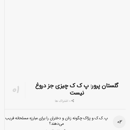
گلستان پرور: پ ک ک چیزی جز دروغ
نیست
0 اشتراک ها
پ.ک.ک و پژاک چگونه زنان و دختران را برای مبارزه مسلحانه فریب
می‌دهند؟