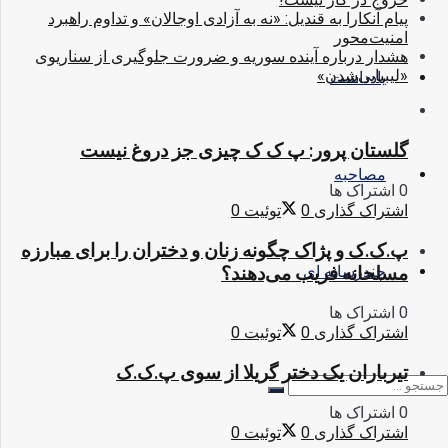
پیام آنکارا به قندیل: «نه به آزادی اوجالان» و تداوم راهبرد
امنیت‌محور
هشدار درباره آینده سوریه و ضرورت جلوگیری از سناریوی
«لیبیایی‌شدن»
یادداشت
گلستان پرور: پ ک ک چیزی جز دروغ نیست
مصاحبه
0 اشتراک ها
اشتراک گذاری
0
توئیت
0
پ.ک.ک و پژاک چگونه زنان و دختران را برای مبارزه
مسلحانه فریب می‌دهند؟
چندرسانه ای
0 اشتراک ها
اشتراک گذاری
0
توئیت
0
تیرباران یک دختر گریلا از سوی پ.ک.ک
0 اشتراک ها
اشتراک گذاری
0
توئیت
0