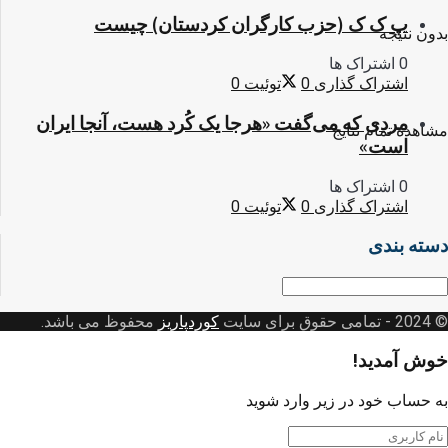
پ ک ک (حزب کارگران کردستان) چیست
بدون نتیجه
0 اشتراک ها
اشتراک گذاری
0
توئیت
0
مردی که می‌گفت «هرجا یک کُرد هست، آنجا ایران
مشاهده تمام نتایج
است»
0 اشتراک ها
اشتراک گذاری
0
توئیت
0
دسته بندی
سته
ندی
© 2024
- تمامی حقوق برای سایت
کوردپاریز
محفوظ می باشد.
خوش آمدید!
به حساب خود در زیر وارد شوید