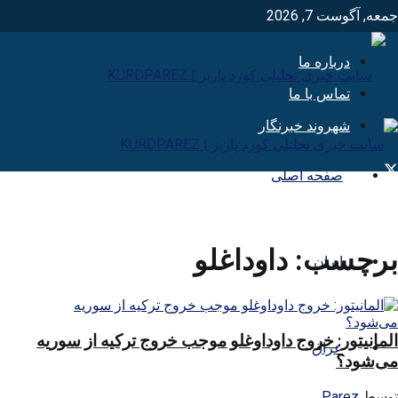
جمعه, آگوست 7, 2026
درباره ما
تماس با ما
شهروند خبرنگار
صفحه اصلی
برچسب:
داوداغلو
ایران
المانیتور: خروج داوداوغلو موجب خروج ترکیه از سوریه
عراق
می‌شود؟
توسط
Parez