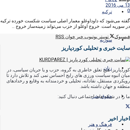
13 می 2016
0
ترکیه
گفته می‌شود که داوداوغلو معمار اصلی سیاست شکست خورده ترکیه
در سوریه است. خروج اوغلو از حزب می‌تواند زمینه‌ساز خروج ...
فیسبوک
توییتر
یوتیوب
خبر خوان RSS
سوریه
سایت خبری و تحلیلی کوردپاریز
زنان
کوردپاریز، هیچ تعلق خاطری به گروه، حزب و یا جریان سیاسی، در
میان انبوه سیاست ورزی های رایج احساس نمی کند و تلاش دارد تا
رویکردی مستقل، نقادانه، تحلیلی و خردمندانه به وقایع و رخدادهای
منطقه و جهان داشته باشد.
حقوق بشر
ما را در شبکه های اجتماعی دنبال کنید:
اخبار اخیر
فرهنگ و هنر
خروج در کار نیست!