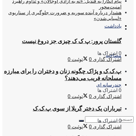
پیام آنکارا به قندیل: «نه به آزادی اوجالان» و تداوم راهبرد
امنیت‌محور
هشدار درباره آینده سوریه و ضرورت جلوگیری از سناریوی
«لیبیایی‌شدن»
یادداشت
گلستان پرور: پ ک ک چیزی جز دروغ نیست
0 اشتراک ها
مصاحبه
اشتراک گذاری
0
توئیت
0
پ.ک.ک و پژاک چگونه زنان و دختران را برای مبارزه
مسلحانه فریب می‌دهند؟
چندرسانه ای
0 اشتراک ها
اشتراک گذاری
0
توئیت
0
تیرباران یک دختر گریلا از سوی پ.ک.ک
0 اشتراک ها
اشتراک گذاری
0
توئیت
0