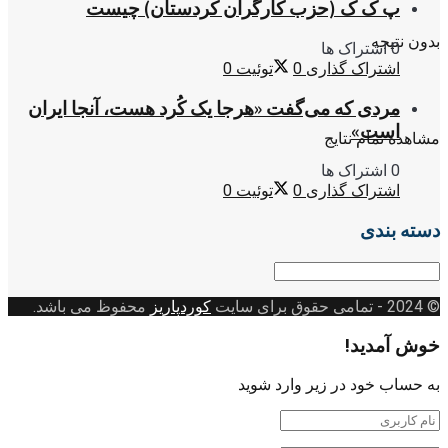
پ ک ک (حزب کارگران کردستان) چیست
بدون نتیجه
0 اشتراک ها
اشتراک گذاری
0
توئیت
0
مردی که می‌گفت «هرجا یک کُرد هست، آنجا ایران
است»
مشاهده تمام نتایج
0 اشتراک ها
اشتراک گذاری
0
توئیت
0
دسته بندی
دسته
بندی
© 2024
- تمامی حقوق برای سایت
کوردپاریز
محفوظ می باشد.
خوش آمدید!
به حساب خود در زیر وارد شوید