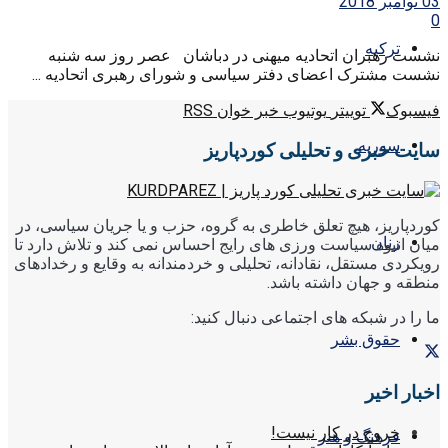
03 نوامبر 2018
0
ترکیه
نشست رهبران اتحادیه میهنی در دباشان عصر روز سه شنبه
نشست مشترک اعضای دفتر سیاسی و شورای رهبری اتحادیه ...
فیسبوک
توییتر
یوتیوب
خبر خوان RSS
سوریه
سایت خبری و تحلیلی کوردپاریز
کوردپاریز، هیچ تعلق خاطری به گروه، حزب و یا جریان سیاسی، در
زنان
میان انبوه سیاست ورزی های رایج احساس نمی کند و تلاش دارد تا
رویکردی مستقل، نقادانه، تحلیلی و خردمندانه به وقایع و رخدادهای
منطقه و جهان داشته باشد.
ما را در شبکه های اجتماعی دنبال کنید:
حقوق بشر
اخبار اخیر
خروج در کار نیست!
فرهنگ و هنر