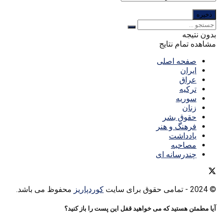
بدون نتیجه
مشاهده تمام نتایج
صفحه اصلی
ایران
عراق
ترکیه
سوریه
زنان
حقوق بشر
فرهنگ و هنر
یادداشت
مصاحبه
چندرسانه ای
© 2024
- تمامی حقوق برای سایت
کوردپاریز
محفوظ می باشد.
آیا مطمئن هستید که می خواهید قفل این پست را باز کنید؟