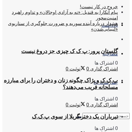
خروج در کار نیست!
پیام آنکارا به قندیل: «نه به آزادی اوجالان» و تداوم راهبرد
امنیت‌محور
هشدار درباره آینده سوریه و ضرورت جلوگیری از سناریوی
یادداشت
«لیبیایی‌شدن»
گلستان پرور: پ ک ک چیزی جز دروغ نیست
مصاحبه
0 اشتراک ها
اشتراک گذاری
0
توئیت
0
پ.ک.ک و پژاک چگونه زنان و دختران را برای مبارزه
چندرسانه ای
مسلحانه فریب می‌دهند؟
0 اشتراک ها
اشتراک گذاری
0
توئیت
0
تیرباران یک دختر گریلا از سوی پ.ک.ک
0 اشتراک ها