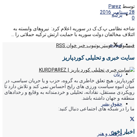
توسط
Parez
28 سپتامبر 2016
ترکیه
0
شاخه نظامی پ.ک.ک در سوریه اعلام کرد: نیروهای وابسته به
ائتلاف مخالفان دولت سوریه با حمایت ارتش ترکیه حملاتی را ...
سوریه
فیسبوک
توییتر
یوتیوب
خبر خوان RSS
سایت خبری و تحلیلی کوردپاریز
زنان
کوردپاریز، هیچ تعلق خاطری به گروه، حزب و یا جریان سیاسی، در
میان انبوه سیاست ورزی های رایج احساس نمی کند و تلاش دارد تا
رویکردی مستقل، نقادانه، تحلیلی و خردمندانه به وقایع و رخدادهای
منطقه و جهان داشته باشد.
حقوق بشر
ما را در شبکه های اجتماعی دنبال کنید:
اخبار اخیر
فرهنگ و هنر