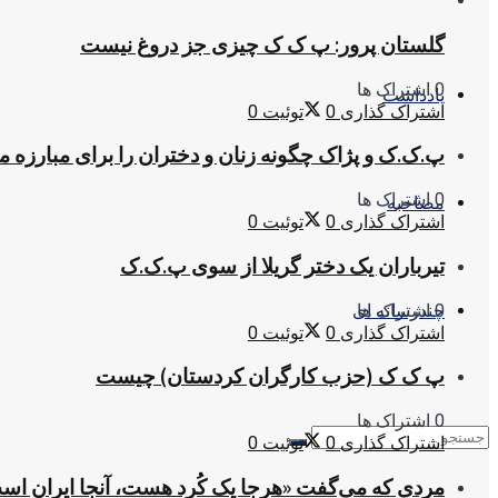
گلستان پرور: پ ک ک چیزی جز دروغ نیست
0 اشتراک ها
یادداشت
اشتراک گذاری
0
توئیت
0
پ.ک.ک و پژاک چگونه زنان و دختران را برای مبارزه 
0 اشتراک ها
مصاحبه
اشتراک گذاری
0
توئیت
0
تیرباران یک دختر گریلا از سوی پ.ک.ک
0 اشتراک ها
چندرسانه ای
اشتراک گذاری
0
توئیت
0
پ ک ک (حزب کارگران کردستان) چیست
0 اشتراک ها
اشتراک گذاری
0
توئیت
0
مردی که می‌گفت «هرجا یک کُرد هست، آنجا ایران اس