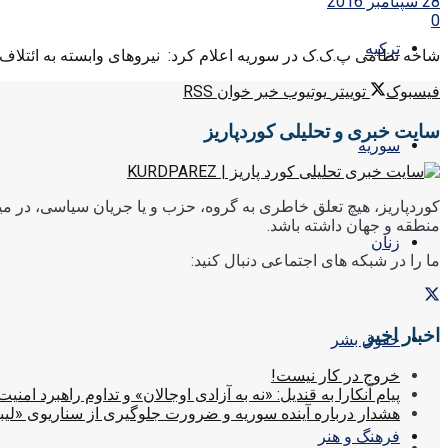
28 سپتامبر 2016
0
ترکیه
شاخه نظامی پ.ک.ک در سوریه اعلام کرد: نیروهای وابسته به ائتلاف م
فیسبوک
توییتر
یوتیوب
خبر خوان RSS
سایت خبری و تحلیلی کوردپاریز
سوریه
کوردپاریز، هیچ تعلق خاطری به گروه، حزب و یا جریان سیاسی، در میا
منطقه و جهان داشته باشد.
زنان
ما را در شبکه های اجتماعی دنبال کنید:
اخبار اخیر
حقوق بشر
خروج در کار نیست!
پیام آنکارا به قندیل: «نه به آزادی اوجالان» و تداوم راهبرد امنیت
هشدار درباره آینده سوریه و ضرورت جلوگیری از سناریوی «لیب
فرهنگ و هنر