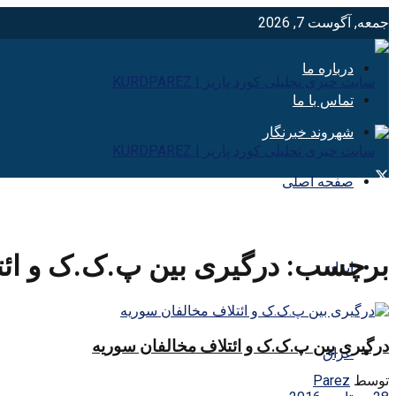
جمعه, آگوست 7, 2026
درباره ما
تماس با ما
شهروند خبرنگار
صفحه اصلی
برچسب:
درگیری بین پ.ک.ک و ائت
ایران
درگیری بین پ.ک.ک و ائتلاف مخالفان سوریه
عراق
توسط
Parez