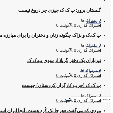
گلستان پرور: پ ک ک چیزی جز دروغ نیست
0 اشتراک ها
یادداشت
اشتراک گذاری
0
توئیت
0
پ.ک.ک و پژاک چگونه زنان و دختران را برای مبارزه 
0 اشتراک ها
مصاحبه
اشتراک گذاری
0
توئیت
0
تیرباران یک دختر گریلا از سوی پ.ک.ک
0 اشتراک ها
چندرسانه ای
اشتراک گذاری
0
توئیت
0
پ ک ک (حزب کارگران کردستان) چیست
0 اشتراک ها
اشتراک گذاری
0
توئیت
0
مردی که می‌گفت «هرجا یک کُرد هست، آنجا ایران اس