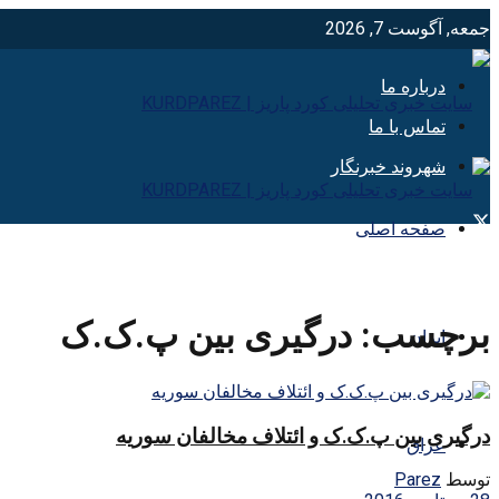
جمعه, آگوست 7, 2026
درباره ما
تماس با ما
شهروند خبرنگار
صفحه اصلی
برچسب:
درگیری بین پ.ک.ک
ایران
درگیری بین پ.ک.ک و ائتلاف مخالفان سوریه
عراق
توسط
Parez