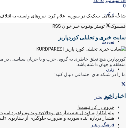
28 سپتامبر 2016
0
ترکیه
شاخه نظامی پ.ک.ک در سوریه اعلام کرد: نیروهای وابسته به ائتلاف م
فیسبوک
توییتر
یوتیوب
خبر خوان RSS
سایت خبری و تحلیلی کوردپاریز
سوریه
کوردپاریز، هیچ تعلق خاطری به گروه، حزب و یا جریان سیاسی، در میا
منطقه و جهان داشته باشد.
زنان
ما را در شبکه های اجتماعی دنبال کنید:
اخبار اخیر
حقوق بشر
خروج در کار نیست!
پیام آنکارا به قندیل: «نه به آزادی اوجالان» و تداوم راهبرد امنیت
هشدار درباره آینده سوریه و ضرورت جلوگیری از سناریوی «لیب
فرهنگ و هنر