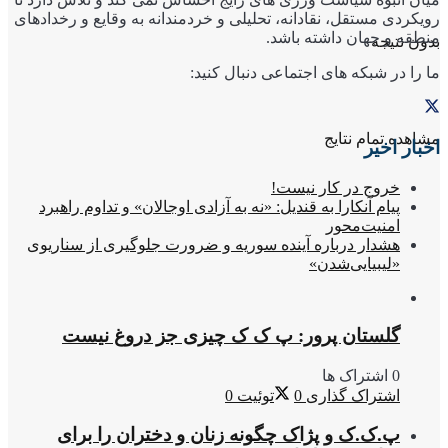
رویکردی مستقل، نقادانه، تحلیلی و خردمندانه به وقایع و رخدادهای
منطقه و جهان داشته باشد.
بدون نتیجه
ما را در شبکه های اجتماعی دنبال کنید:
مشاهده تمام نتایج
اخبار اخیر
خروج در کار نیست!
پیام آنکارا به قندیل: «نه به آزادی اوجالان» و تداوم راهبرد
امنیت‌محور
هشدار درباره آینده سوریه و ضرورت جلوگیری از سناریوی
«لیبیایی‌شدن»
گلستان پرور: پ ک ک چیزی جز دروغ نیست
0 اشتراک ها
اشتراک گذاری
0
توئیت
0
پ.ک.ک و پژاک چگونه زنان و دختران را برای