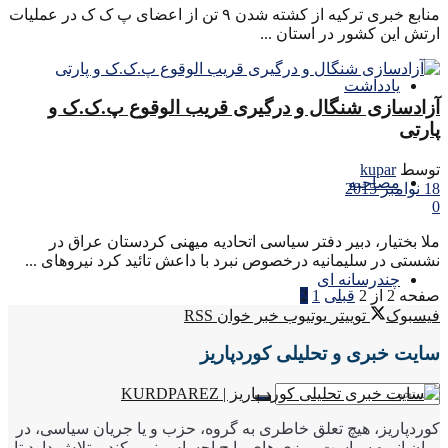
منابع خبری ترکیه از کشته شدن ۹ تن از اعضای پ ک ک در عملیات
ارتش این کشور در استان ...
یادداشت
آزادسازی شنگال و درگیری قریب الوقوع پ.ک.ک و
پارتی
توسط
kupar
مصاحبه
18 نوامبر 2015
0
ملا بختیار، دبیر دفتر سیاسی اتحادیه میهنی کردستان عراق در
نشستی در سلیمانیه درخصوص نبرد با داعش تائید کرد نیروهای ...
چندرسانه ای
صفحه 2 از 2
قبلی
1
2
فیسبوک
توییتر
یوتیوب
خبر خوان RSS
سایت خبری و تحلیلی کوردپاریز
کوردپاریز، هیچ تعلق خاطری به گروه، حزب و یا جریان سیاسی، در
میان انبوه سیاست ورزی های رایج احساس نمی کند و تلاش دارد تا