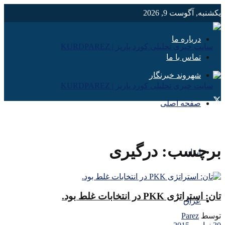
یکشنبه, آگوست 9, 2026
درباره ما
تماس با ما
شهروند خبرنگار
صفحه اصلی
برچسب:
درگیری
ایران
تان: استراتژی PKK در انتخابات غلط بود.
عراق
توسط
Parez