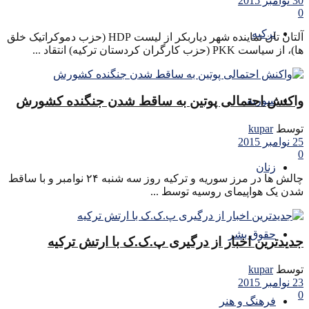
30 نوامبر 2015
0
ترکیه
آلتان تان نماینده شهر دیاربکر از لیست HDP (حزب دموکراتیک خلق
ها)، از سیاست PKK (حزب کارگران کردستان ترکیه) انتقاد ...
واکنش احتمالی پوتین به ساقط شدن جنگنده کشورش
سوریه
توسط
kupar
25 نوامبر 2015
0
زنان
چالش ها در مرز سوریه و ترکیه روز سه شنبه ۲۴ نوامبر و با ساقط
شدن یک هواپیمای روسیه توسط ...
حقوق بشر
جدیدترین اخبار از درگیری پ.ک.ک با ارتش ترکیه
توسط
kupar
23 نوامبر 2015
0
فرهنگ و هنر