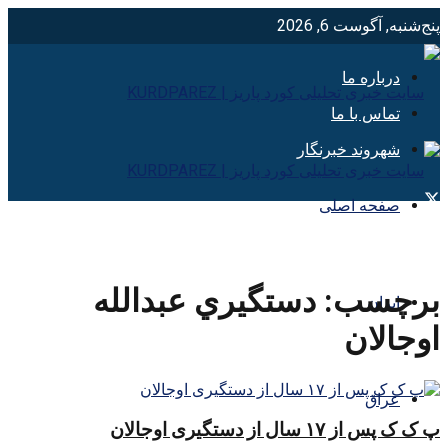
پنج‌شنبه, آگوست 6, 2026
درباره ما
تماس با ما
شهروند خبرنگار
صفحه اصلی
برچسب:
دستگيري عبدالله
ایران
اوجالان
عراق
پ ک ک پس از ۱۷ سال از دستگیری اوجالان