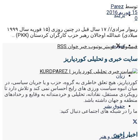
توسط
Parez
15 فوریه 2016
ترکیه
0
ریبوار مرادی// ۱۷ سال قبل در چنین روزی (۱۵ فوریه سال ۱۹۹۹
میلادی) عبدالله اوجالان رهبر حزب کارگران کردستان (PKK) ...
سوریه
فیسبوک
توییتر
یوتیوب
خبر خوان RSS
سایت خبری و تحلیلی کوردپاریز
زنان
کوردپاریز، هیچ تعلق خاطری به گروه، حزب و یا جریان سیاسی، در
میان انبوه سیاست ورزی های رایج احساس نمی کند و تلاش دارد تا
رویکردی مستقل، نقادانه، تحلیلی و خردمندانه به وقایع و رخدادهای
منطقه و جهان داشته باشد.
حقوق بشر
ما را در شبکه های اجتماعی دنبال کنید:
اخبار اخیر
فرهنگ و هنر