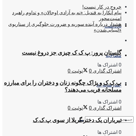
خروج در کار نیست!
پیام آنکارا به قندیل: «نه به آزادی اوجالان» و تداوم راهبرد
امنیت‌محور
هشدار درباره آینده سوریه و ضرورت جلوگیری از سناریوی
یادداشت
«لیبیایی‌شدن»
گلستان پرور: پ ک ک چیزی جز دروغ نیست
مصاحبه
0 اشتراک ها
اشتراک گذاری
0
توئیت
0
پ.ک.ک و پژاک چگونه زنان و دختران را برای مبارزه
چندرسانه ای
مسلحانه فریب می‌دهند؟
0 اشتراک ها
اشتراک گذاری
0
توئیت
0
تیرباران یک دختر گریلا از سوی پ.ک.ک
0 اشتراک ها