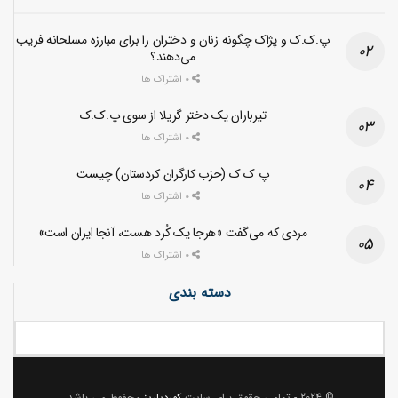
پ.ک.ک و پژاک چگونه زنان و دختران را برای مبارزه مسلحانه فریب
می‌دهند؟
0 اشتراک ها
تیرباران یک دختر گریلا از سوی پ.ک.ک
0 اشتراک ها
پ ک ک (حزب کارگران کردستان) چیست
0 اشتراک ها
مردی که می‌گفت «هرجا یک کُرد هست، آنجا ایران است»
0 اشتراک ها
دسته بندی
© 2024
- تمامی حقوق برای سایت
کوردپاریز
محفوظ می باشد.