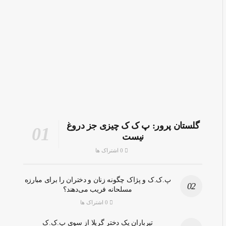
گلستان پرور: پ ک ک چیزی جز دروغ
نیست
0 اشتراک ها
پ.ک.ک و پژاک چگونه زنان و دختران را برای مبارزه
مسلحانه فریب می‌دهند؟
0 اشتراک ها
تیرباران یک دختر گریلا از سوی پ.ک.ک