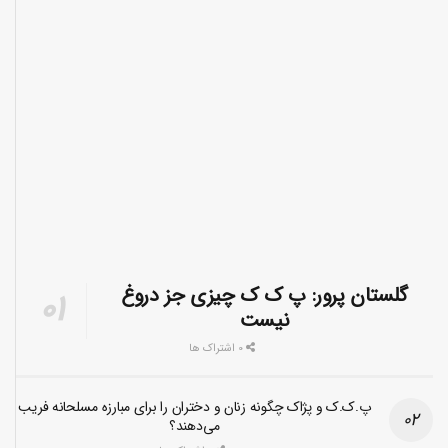
گلستان پرور: پ ک ک چیزی جز دروغ
نیست
0 اشتراک ها
پ.ک.ک و پژاک چگونه زنان و دختران را برای مبارزه مسلحانه فریب
می‌دهند؟