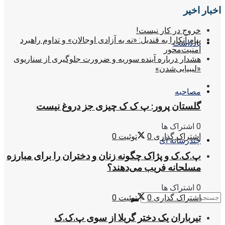
اخبار اخیر
خروج در کار نیست!
پیام آنکارا به قندیل: «نه به آزادی اوجالان» و تداوم راهبرد
یادداشت
امنیت‌محور
هشدار درباره آینده سوریه و ضرورت جلوگیری از سناریوی
«لیبیایی‌شدن»
مصاحبه
گلستان پرور: پ ک ک چیزی جز دروغ نیست
0 اشتراک ها
اشتراک گذاری
0
توئیت
0
چندرسانه ای
پ.ک.ک و پژاک چگونه زنان و دختران را برای مبارزه
مسلحانه فریب می‌دهند؟
0 اشتراک ها
اشتراک گذاری
0
توئیت
0
تیرباران یک دختر گریلا از سوی پ.ک.ک