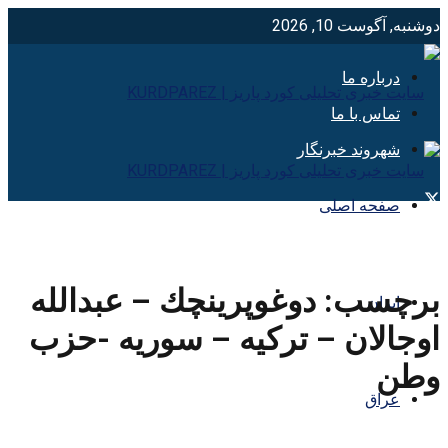
دوشنبه, آگوست 10, 2026
درباره ما
تماس با ما
شهروند خبرنگار
صفحه اصلی
برچسب:
دوغوپرينچك – عبدالله
ایران
اوجالان – تركيه – سوريه -حزب
وطن
عراق