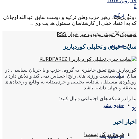
19 ژوئن 2018
0
ترکیه
دوغو پرینچک رهبر حزب وطن ترکیه و دوست سابق عبدالله اوجالان
که به اعتقاد خیلی از کارشناسان مسئول هدایت وی ...
فیسبوک
توییتر
یوتیوب
خبر خوان RSS
سوریه
سایت خبری و تحلیلی کوردپاریز
کوردپاریز، هیچ تعلق خاطری به گروه، حزب و یا جریان سیاسی، در
زنان
میان انبوه سیاست ورزی های رایج احساس نمی کند و تلاش دارد تا
رویکردی مستقل، نقادانه، تحلیلی و خردمندانه به وقایع و رخدادهای
منطقه و جهان داشته باشد.
ما را در شبکه های اجتماعی دنبال کنید:
حقوق بشر
اخبار اخیر
خروج در کار نیست!
فرهنگ و هنر