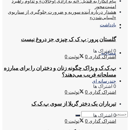
پیام آنکارا به قندیل: «نه به آزادی اوجالان» و تداوم راهبرد
امنیت‌محور
هشدار درباره آینده سوریه و ضرورت جلوگیری از سناریوی
«لیبیایی‌شدن»
یادداشت
گلستان پرور: پ ک ک چیزی جز دروغ نیست
0 اشتراک ها
مصاحبه
اشتراک گذاری
0
توئیت
0
پ.ک.ک و پژاک چگونه زنان و دختران را برای مبارزه
مسلحانه فریب می‌دهند؟
چندرسانه ای
0 اشتراک ها
اشتراک گذاری
0
توئیت
0
تیرباران یک دختر گریلا از سوی پ.ک.ک
0 اشتراک ها
اشتراک گذاری
0
توئیت
0