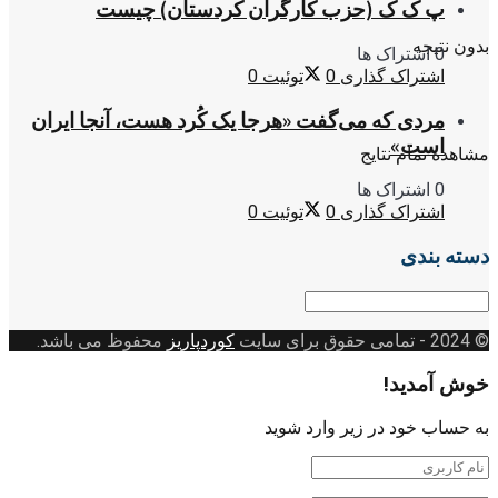
پ ک ک (حزب کارگران کردستان) چیست
بدون نتیجه
0 اشتراک ها
اشتراک گذاری
0
توئیت
0
مردی که می‌گفت «هرجا یک کُرد هست، آنجا ایران
است»
مشاهده تمام نتایج
0 اشتراک ها
اشتراک گذاری
0
توئیت
0
دسته بندی
دسته
بندی
© 2024
- تمامی حقوق برای سایت
کوردپاریز
محفوظ می باشد.
خوش آمدید!
به حساب خود در زیر وارد شوید