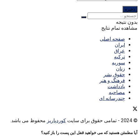
بدون نتیجه
مشاهده تمام نتایج
صفحه اصلی
ایران
عراق
ترکیه
سوریه
زنان
حقوق بشر
فرهنگ و هنر
یادداشت
مصاحبه
چندرسانه ای
© 2024
- تمامی حقوق برای سایت
کوردپاریز
محفوظ می باشد.
آیا مطمئن هستید که می خواهید قفل این پست را باز کنید؟