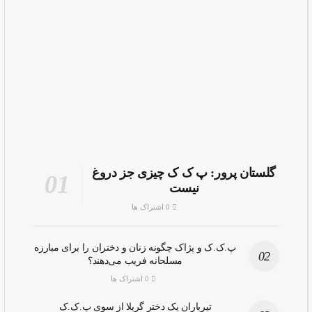
گلستان پرور: پ ک ک چیزی جز دروغ
نیست
0 اشتراک ها
پ.ک.ک و پژاک چگونه زنان و دختران را برای مبارزه
مسلحانه فریب می‌دهند؟
0 اشتراک ها
تیرباران یک دختر گریلا از سوی پ.ک.ک