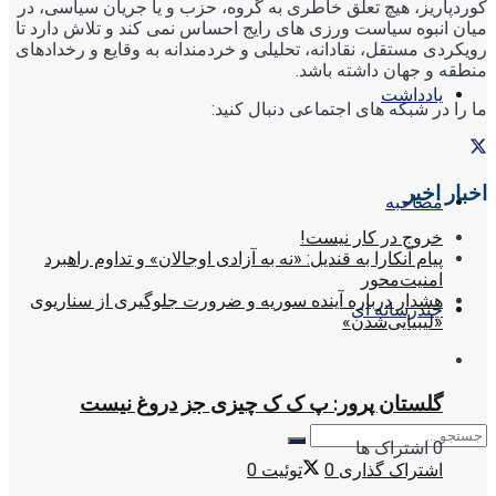
کوردپاریز، هیچ تعلق خاطری به گروه، حزب و یا جریان سیاسی، در
میان انبوه سیاست ورزی های رایج احساس نمی کند و تلاش دارد تا
رویکردی مستقل، نقادانه، تحلیلی و خردمندانه به وقایع و رخدادهای
منطقه و جهان داشته باشد.
یادداشت
ما را در شبکه های اجتماعی دنبال کنید:
اخبار اخیر
مصاحبه
خروج در کار نیست!
پیام آنکارا به قندیل: «نه به آزادی اوجالان» و تداوم راهبرد
امنیت‌محور
هشدار درباره آینده سوریه و ضرورت جلوگیری از سناریوی
چندرسانه ای
«لیبیایی‌شدن»
گلستان پرور: پ ک ک چیزی جز دروغ نیست
0 اشتراک ها
اشتراک گذاری
0
توئیت
0