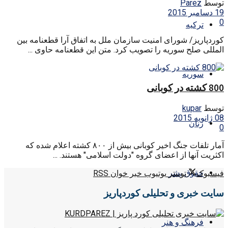
توسط
Parez
19 دسامبر 2015
0
ترکیه
کوردپاریز/ شورای امنیت سازمان ملل به اتفاق آرا قطعنامه بین
المللی صلح سوریه را تصویب کرد. متن این قطعنامه حاوی ...
سوریه
800 کشته در کوبانی
توسط
kupar
08 ژانویه 2015
زنان
0
آمار تلفات جنگ‌ اخیر کوبانی بیش از ۸۰۰ کشته اعلام شده که
اکثریت آنها از اعضای گروه "دولت اسلامی" هستند. ...
حقوق بشر
فیسبوک
توییتر
یوتیوب
خبر خوان RSS
سایت خبری و تحلیلی کوردپاریز
فرهنگ و هنر