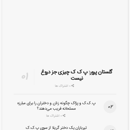
گلستان پرور: پ ک ک چیزی جز دروغ
نیست
0 اشتراک ها
پ.ک.ک و پژاک چگونه زنان و دختران را برای مبارزه
مسلحانه فریب می‌دهند؟
0 اشتراک ها
تیرباران یک دختر گریلا از سوی پ.ک.ک