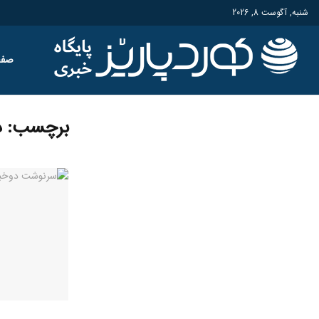
شنبه, آگوست 8, 2026
صفح
برچسب:
د