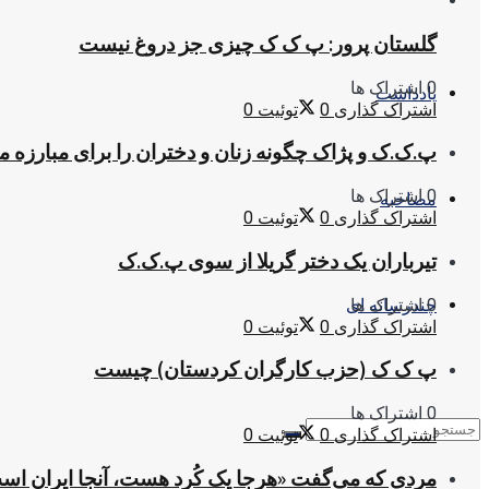
گلستان پرور: پ ک ک چیزی جز دروغ نیست
0 اشتراک ها
یادداشت
اشتراک گذاری
0
توئیت
0
پ.ک.ک و پژاک چگونه زنان و دختران را برای مبارزه 
0 اشتراک ها
مصاحبه
اشتراک گذاری
0
توئیت
0
تیرباران یک دختر گریلا از سوی پ.ک.ک
0 اشتراک ها
چندرسانه ای
اشتراک گذاری
0
توئیت
0
پ ک ک (حزب کارگران کردستان) چیست
0 اشتراک ها
اشتراک گذاری
0
توئیت
0
مردی که می‌گفت «هرجا یک کُرد هست، آنجا ایران اس