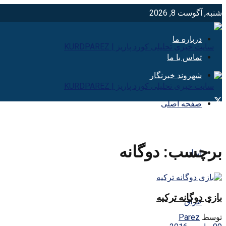
شنبه, آگوست 8, 2026
درباره ما
تماس با ما
شهروند خبرنگار
صفحه اصلی
برچسب:
دوگانه
ایران
بازی دوگانه ترکیه
عراق
توسط
Parez