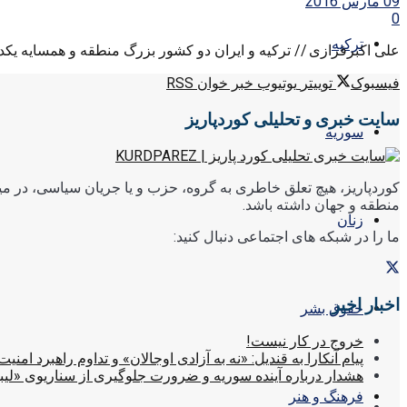
09 مارس 2016
0
ترکیه
علی اکبرفرازی // ترکیه و ایران دو کشور بزرگ منطقه و همسایه یکدی
فیسبوک
توییتر
یوتیوب
خبر خوان RSS
سایت خبری و تحلیلی کوردپاریز
سوریه
کوردپاریز، هیچ تعلق خاطری به گروه، حزب و یا جریان سیاسی، در میا
منطقه و جهان داشته باشد.
زنان
ما را در شبکه های اجتماعی دنبال کنید:
اخبار اخیر
حقوق بشر
خروج در کار نیست!
پیام آنکارا به قندیل: «نه به آزادی اوجالان» و تداوم راهبرد امنیت
هشدار درباره آینده سوریه و ضرورت جلوگیری از سناریوی «لیب
فرهنگ و هنر