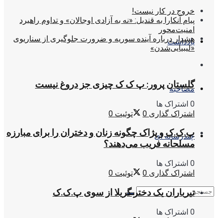
خروج در کار نیست!
پیام آنکارا به قندیل: «نه به آزادی اوجالان» و تداوم راهبرد
امنیت‌محور
هشدار درباره آینده سوریه و ضرورت جلوگیری از سناریوی
یادداشت
«لیبیایی‌شدن»
گلستان پرور: پ ک ک چیزی جز دروغ نیست
مصاحبه
0 اشتراک ها
اشتراک گذاری
0
توئیت
0
پ.ک.ک و پژاک چگونه زنان و دختران را برای مبارزه
چندرسانه ای
مسلحانه فریب می‌دهند؟
0 اشتراک ها
اشتراک گذاری
0
توئیت
0
تیرباران یک دختر گریلا از سوی پ.ک.ک
0 اشتراک ها