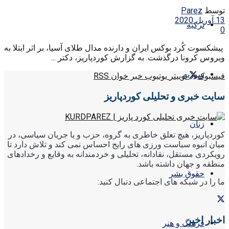
توسط
Parez
13 آوریل 2020
ترکیه
0
پیشکسوت کُرد بوکس ایران و دارنده مدال طلای آسیا، بر اثر ابتلا به
ویروس کرونا درگذشت. به گزارش کوردپاریز، دکتر ...
سوریه
فیسبوک
توییتر
یوتیوب
خبر خوان RSS
سایت خبری و تحلیلی کوردپاریز
زنان
کوردپاریز، هیچ تعلق خاطری به گروه، حزب و یا جریان سیاسی، در
میان انبوه سیاست ورزی های رایج احساس نمی کند و تلاش دارد تا
رویکردی مستقل، نقادانه، تحلیلی و خردمندانه به وقایع و رخدادهای
منطقه و جهان داشته باشد.
حقوق بشر
ما را در شبکه های اجتماعی دنبال کنید:
اخبار اخیر
فرهنگ و هنر