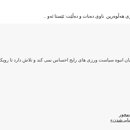
‌ڵوه‌رین ‌ ناوی ده‌بات و ده‌ڵێت: ئێستا ئه‌و ...
ن انبوه سیاست ورزی های رایج احساس نمی کند و تلاش دارد تا رویکرد
‌محور
یایی‌شدن»