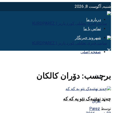
شنبه, آگوست 8, 2026
درباره ما
تماس با ما
شهروند خبرنگار
صفحه اصلی
برچسب:
دۆران كالكان
ایران
چه‌ند نهێنیه‌ک نێو په که که
عراق
توسط
Parez