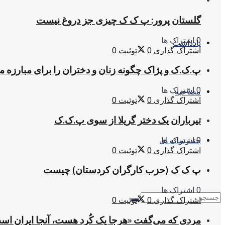
گلستان پرور: پ ک ک چیزی جز دروغ نیست
0 اشتراک ها
یادداشت
اشتراک گذاری
0
توئیت
0
پ.ک.ک و پژاک چگونه زنان و دختران را برای مبارزه 
0 اشتراک ها
مصاحبه
اشتراک گذاری
0
توئیت
0
تیرباران یک دختر گریلا از سوی پ.ک.ک
0 اشتراک ها
چندرسانه ای
اشتراک گذاری
0
توئیت
0
پ ک ک (حزب کارگران کردستان) چیست
0 اشتراک ها
اشتراک گذاری
0
توئیت
0
مردی که می‌گفت «هرجا یک کُرد هست، آنجا ایران اس