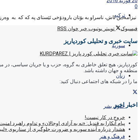
20 فوریه 2016
0
ترکیه
نیزامه‌دین تاش، ناسراو به‌ بۆتان بارودۆخی ئێستای په که که به‌ وه‌رزی هه
فیسبوک
توییتر
یوتیوب
خبر خوان RSS
سایت خبری و تحلیلی کوردپاریز
سوریه
کوردپاریز، هیچ تعلق خاطری به گروه، حزب و یا جریان سیاسی، در میا
منطقه و جهان داشته باشد.
زنان
ما را در شبکه های اجتماعی دنبال کنید:
اخبار اخیر
حقوق بشر
خروج در کار نیست!
پیام آنکارا به قندیل: «نه به آزادی اوجالان» و تداوم راهبرد امنیت
هشدار درباره آینده سوریه و ضرورت جلوگیری از سناریوی «لیب
فرهنگ و هنر