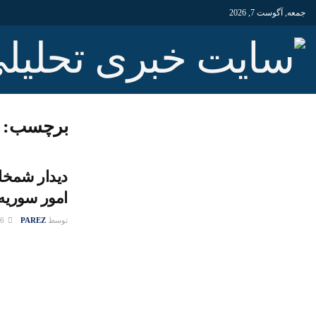
جمعه, آگوست 7, 2026
برچسب:
دیدار شمخان
امور سوریه
توسط
PAREZ
06 فوریه 2017