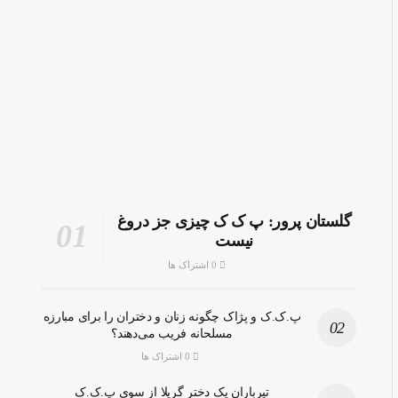
گلستان پرور: پ ک ک چیزی جز دروغ
نیست
0 اشتراک ها
پ.ک.ک و پژاک چگونه زنان و دختران را برای مبارزه
مسلحانه فریب می‌دهند؟
0 اشتراک ها
تیرباران یک دختر گریلا از سوی پ.ک.ک