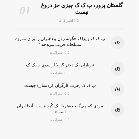
گلستان پرور: پ ک ک چیزی جز دروغ
نیست
0 اشتراک ها
پ.ک.ک و پژاک چگونه زنان و دختران را برای مبارزه
مسلحانه فریب می‌دهند؟
0 اشتراک ها
تیرباران یک دختر گریلا از سوی پ.ک.ک
0 اشتراک ها
پ ک ک (حزب کارگران کردستان) چیست
0 اشتراک ها
مردی که می‌گفت «هرجا یک کُرد هست، آنجا ایران
است»
0 اشتراک ها