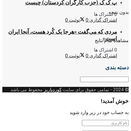
پ ک ک (حزب کارگران کردستان) چیست
بدون نتیجه
0 اشتراک ها
اشتراک گذاری
0
توئیت
0
مردی که می‌گفت «هرجا یک کُرد هست، آنجا ایران
است»
مشاهده تمام نتایج
0 اشتراک ها
اشتراک گذاری
0
توئیت
0
دسته بندی
دسته
بندی
© 2024
- تمامی حقوق برای سایت
کوردپاریز
محفوظ می باشد.
خوش آمدید!
به حساب خود در زیر وارد شوید