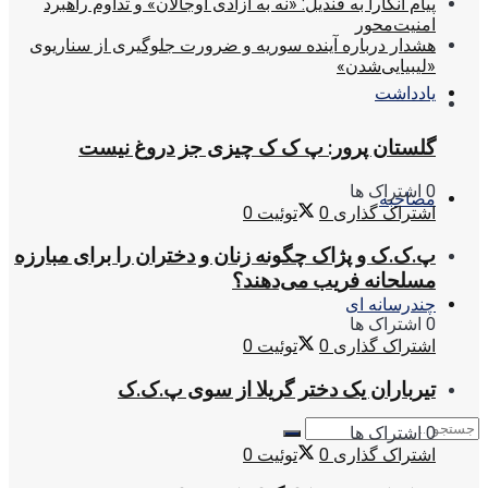
پیام آنکارا به قندیل: «نه به آزادی اوجالان» و تداوم راهبرد
امنیت‌محور
هشدار درباره آینده سوریه و ضرورت جلوگیری از سناریوی
«لیبیایی‌شدن»
یادداشت
گلستان پرور: پ ک ک چیزی جز دروغ نیست
0 اشتراک ها
مصاحبه
اشتراک گذاری
0
توئیت
0
پ.ک.ک و پژاک چگونه زنان و دختران را برای مبارزه
مسلحانه فریب می‌دهند؟
چندرسانه ای
0 اشتراک ها
اشتراک گذاری
0
توئیت
0
تیرباران یک دختر گریلا از سوی پ.ک.ک
0 اشتراک ها
اشتراک گذاری
0
توئیت
0