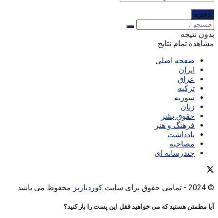
بدون نتیجه
مشاهده تمام نتایج
صفحه اصلی
ایران
عراق
ترکیه
سوریه
زنان
حقوق بشر
فرهنگ و هنر
یادداشت
مصاحبه
چندرسانه ای
© 2024
- تمامی حقوق برای سایت
کوردپاریز
محفوظ می باشد.
آیا مطمئن هستید که می خواهید قفل این پست را باز کنید؟