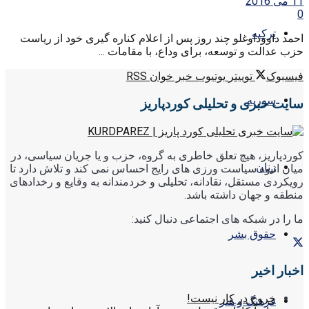
11 می 2016
0
ترکیه
احمد داووداوغلو چند روز پس از اعلام کناره گیری خود از ریاست
حزب عدالت و توسعه، برای وداع، با مقامات ...
فیسبوک
توییتر
یوتیوب
خبر خوان RSS
سوریه
سایت خبری و تحلیلی کوردپاریز
کوردپاریز، هیچ تعلق خاطری به گروه، حزب و یا جریان سیاسی، در
زنان
میان انبوه سیاست ورزی های رایج احساس نمی کند و تلاش دارد تا
رویکردی مستقل، نقادانه، تحلیلی و خردمندانه به وقایع و رخدادهای
منطقه و جهان داشته باشد.
ما را در شبکه های اجتماعی دنبال کنید:
حقوق بشر
اخبار اخیر
خروج در کار نیست!
فرهنگ و هنر