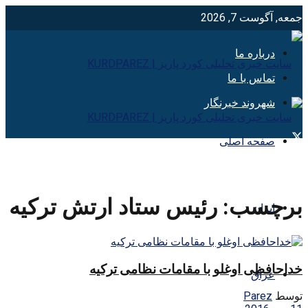
جمعه, آگوست 7, 2026
درباره ما
تماس با ما
شهروند خبرنگار
صفحه اصلی
برچسب:
رئيس ستاد ارتش تركيه
ایران
خداحافظی اوغلو با مقامات نظامی ترکیه
عراق
توسط
Parez