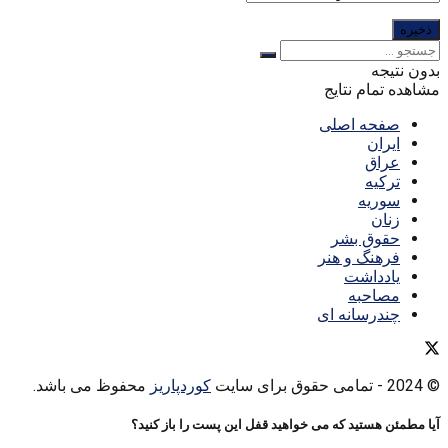
بدون نتیجه
مشاهده تمام نتایج
صفحه اصلی
ایران
عراق
ترکیه
سوریه
زنان
حقوق بشر
فرهنگ و هنر
یادداشت
مصاحبه
چندرسانه ای
© 2024
- تمامی حقوق برای سایت
کوردپاریز
محفوظ می باشد.
آیا مطمئن هستید که می خواهید قفل این پست را باز کنید؟