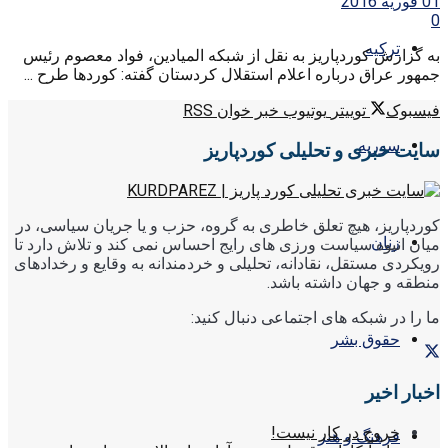
01 فوریه 2016
0
ترکیه
به گزارش کوردپاریز به نقل از شبکه المیادین، فواد معصوم رئیس
جمهور عراق درباره اعلام استقلال کردستان گفته: کوردها طرح ...
فیسبوک
توییتر
یوتیوب
خبر خوان RSS
سوریه
سایت خبری و تحلیلی کوردپاریز
کوردپاریز، هیچ تعلق خاطری به گروه، حزب و یا جریان سیاسی، در
زنان
میان انبوه سیاست ورزی های رایج احساس نمی کند و تلاش دارد تا
رویکردی مستقل، نقادانه، تحلیلی و خردمندانه به وقایع و رخدادهای
منطقه و جهان داشته باشد.
ما را در شبکه های اجتماعی دنبال کنید:
حقوق بشر
اخبار اخیر
خروج در کار نیست!
فرهنگ و هنر