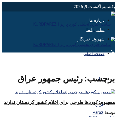
یکشنبه, آگوست 9, 2026
درباره ما
تماس با ما
شهروند خبرنگار
صفحه اصلی
برچسب:
رئیس جمهور عراق
ایران
معصوم: کوردها طرحی برای اعلام کشور کردستان ندارند
عراق
توسط
Parez