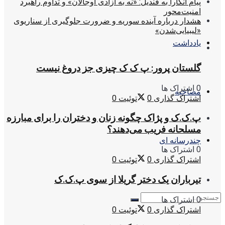
پیام آنکارا به قندیل: «نه به آزادی اوجالان» و تداوم راهبرد
امنیت‌محور
هشدار درباره آینده سوریه و ضرورت جلوگیری از سناریوی
«لیبیایی‌شدن»
یادداشت
گلستان پرور: پ ک ک چیزی جز دروغ نیست
0 اشتراک ها
مصاحبه
اشتراک گذاری
0
توئیت
0
پ.ک.ک و پژاک چگونه زنان و دختران را برای مبارزه
مسلحانه فریب می‌دهند؟
چندرسانه ای
0 اشتراک ها
اشتراک گذاری
0
توئیت
0
تیرباران یک دختر گریلا از سوی پ.ک.ک
0 اشتراک ها
اشتراک گذاری
0
توئیت
0