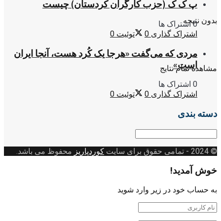
پ ک ک (حزب کارگران کردستان) چیست
بدون نتیجه
0 اشتراک ها
اشتراک گذاری
0
توئیت
0
مردی که می‌گفت «هرجا یک کُرد هست، آنجا ایران
است»
مشاهده تمام نتایج
0 اشتراک ها
اشتراک گذاری
0
توئیت
0
دسته بندی
دسته
بندی
© 2024
- تمامی حقوق برای سایت
کوردپاریز
محفوظ می باشد.
خوش آمدید!
به حساب خود در زیر وارد شوید