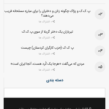
پ.ک.ک و پژاک چگونه زنان و دختران را برای مبارزه مسلحانه فریب
می‌دهند؟
0 اشتراک ها
تیرباران یک دختر گریلا از سوی پ.ک.ک
0 اشتراک ها
پ ک ک (حزب کارگران کردستان) چیست
0 اشتراک ها
مردی که می‌گفت «هرجا یک کُرد هست، آنجا ایران است»
0 اشتراک ها
دسته بندی
© 2024
- تمامی حقوق برای سایت
کوردپاریز
محفوظ می باشد.