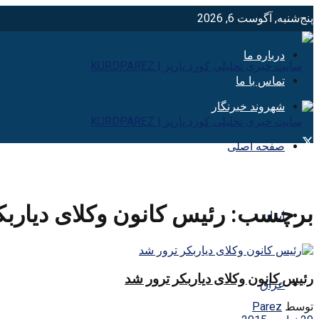
پنج‌شنبه, آگوست 6, 2026
درباره ما
تماس با ما
شهروند خبرنگار
صفحه اصلی
برچسب:
رئیس کانون وکلای دیاربک
ایران
رئیس کانون وکلای دیاربکر ترور شد
عراق
توسط
Parez