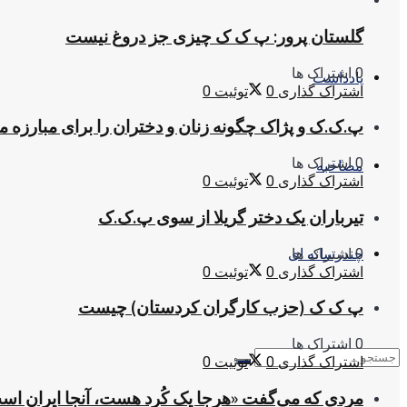
گلستان پرور: پ ک ک چیزی جز دروغ نیست
0 اشتراک ها
یادداشت
اشتراک گذاری
0
توئیت
0
پ.ک.ک و پژاک چگونه زنان و دختران را برای مبارزه 
0 اشتراک ها
مصاحبه
اشتراک گذاری
0
توئیت
0
تیرباران یک دختر گریلا از سوی پ.ک.ک
0 اشتراک ها
چندرسانه ای
اشتراک گذاری
0
توئیت
0
پ ک ک (حزب کارگران کردستان) چیست
0 اشتراک ها
اشتراک گذاری
0
توئیت
0
مردی که می‌گفت «هرجا یک کُرد هست، آنجا ایران اس