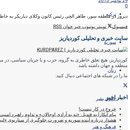
29 نوامبر 2015
0
ترکیه
دیروز در منطقه سور، طاهر الچی رئیس کانون وکلای دیاربکر به خاطر 
فیسبوک
توییتر
یوتیوب
خبر خوان RSS
سایت خبری و تحلیلی کوردپاریز
سوریه
کوردپاریز، هیچ تعلق خاطری به گروه، حزب و یا جریان سیاسی، در میا
منطقه و جهان داشته باشد.
زنان
ما را در شبکه های اجتماعی دنبال کنید:
اخبار اخیر
حقوق بشر
خروج در کار نیست!
پیام آنکارا به قندیل: «نه به آزادی اوجالان» و تداوم راهبرد امنیت
هشدار درباره آینده سوریه و ضرورت جلوگیری از سناریوی «لیب
فرهنگ و هنر