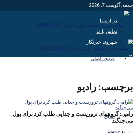
جمعه, آگوست 7, 2026
درباره ما
تماس با ما
شهروند خبرنگار
صفحه اصلی
برچسب:
راديو
ایران
رامی: گروههای تروریست و جدایی طلب کرد برای پول
عراق
می‌جنگند
توسط
Parez