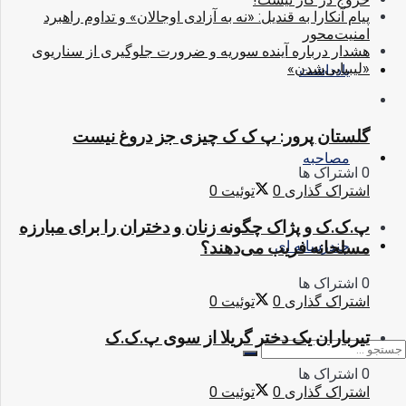
پیام آنکارا به قندیل: «نه به آزادی اوجالان» و تداوم راهبرد
امنیت‌محور
هشدار درباره آینده سوریه و ضرورت جلوگیری از سناریوی
«لیبیایی‌شدن»
یادداشت
گلستان پرور: پ ک ک چیزی جز دروغ نیست
مصاحبه
0 اشتراک ها
اشتراک گذاری
0
توئیت
0
پ.ک.ک و پژاک چگونه زنان و دختران را برای مبارزه
مسلحانه فریب می‌دهند؟
چندرسانه ای
0 اشتراک ها
اشتراک گذاری
0
توئیت
0
تیرباران یک دختر گریلا از سوی پ.ک.ک
0 اشتراک ها
اشتراک گذاری
0
توئیت
0