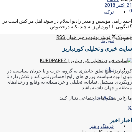
21 اکتبر 2018
0
ترکیه
احمد رامی مؤسس و مدیر رادیو اسلام در سوئد اهل مراکش است در
گفتگویی با کوردپاریز به چند نکته درخصوص ...
فیسبوک
توییتر
یوتیوب
خبر خوان RSS
سوریه
سایت خبری و تحلیلی کوردپاریز
زنان
کوردپاریز، هیچ تعلق خاطری به گروه، حزب و یا جریان سیاسی، در
میان انبوه سیاست ورزی های رایج احساس نمی کند و تلاش دارد تا
رویکردی مستقل، نقادانه، تحلیلی و خردمندانه به وقایع و رخدادهای
منطقه و جهان داشته باشد.
حقوق بشر
ما را در شبکه های اجتماعی دنبال کنید:
اخبار اخیر
فرهنگ و هنر
خروج در کار نیست!