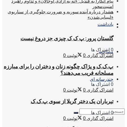
پیام آنکارا به قندیل: «نه به آزادی اوجالان» و تداوم راهبرد
امنیت‌محور
هشدار درباره آینده سوریه و ضرورت جلوگیری از سناریوی
«لیبیایی‌شدن»
یادداشت
گلستان پرور: پ ک ک چیزی جز دروغ نیست
0 اشتراک ها
مصاحبه
اشتراک گذاری
0
توئیت
0
پ.ک.ک و پژاک چگونه زنان و دختران را برای مبارزه
مسلحانه فریب می‌دهند؟
چندرسانه ای
0 اشتراک ها
اشتراک گذاری
0
توئیت
0
تیرباران یک دختر گریلا از سوی پ.ک.ک
0 اشتراک ها
اشتراک گذاری
0
توئیت
0