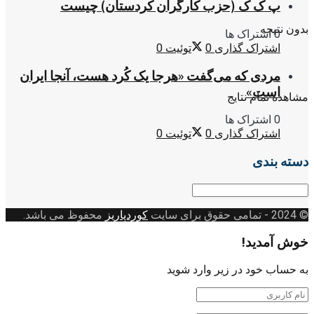
پ ک ک (حزب کارگران کردستان) چیست
بدون نتیجه
0 اشتراک ها
اشتراک گذاری
0
توئیت
0
مردی که می‌گفت «هرجا یک کُرد هست، آنجا ایران
است»
مشاهده تمام نتایج
0 اشتراک ها
اشتراک گذاری
0
توئیت
0
دسته بندی
دسته
بندی
© 2024
- تمامی حقوق برای سایت
کوردپاریز
محفوظ می باشد.
خوش آمدید!
به حساب خود در زیر وارد شوید