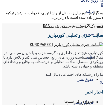
15 ژوئن 2016
0
ترکیه
به گزارش کوردپاریز به نقل از راشا تودی، « دولت به ارتش ترکیه
دستور داده شده است تا در برابر ...
فیسبوک
توییتر
یوتیوب
خبر خوان RSS
سوریه
سایت خبری و تحلیلی کوردپاریز
کوردپاریز، هیچ تعلق خاطری به گروه، حزب و یا جریان سیاسی، در
زنان
میان انبوه سیاست ورزی های رایج احساس نمی کند و تلاش دارد تا
رویکردی مستقل، نقادانه، تحلیلی و خردمندانه به وقایع و رخدادهای
منطقه و جهان داشته باشد.
ما را در شبکه های اجتماعی دنبال کنید:
حقوق بشر
اخبار اخیر
خروج در کار نیست!
فرهنگ و هنر