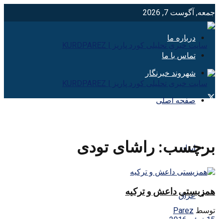
جمعه, آگوست 7, 2026
درباره ما
تماس با ما
شهروند خبرنگار
صفحه اصلی
برچسب:
راشای تودی
ایران
همزیستی داعش و ترکیه
عراق
توسط
Parez