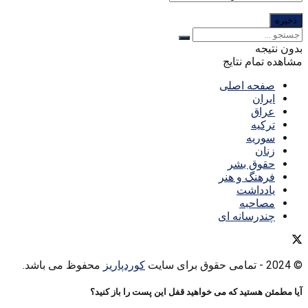
بدون نتیجه
مشاهده تمام نتایج
صفحه اصلی
ایران
عراق
ترکیه
سوریه
زنان
حقوق بشر
فرهنگ و هنر
یادداشت
مصاحبه
چندرسانه ای
© 2024
- تمامی حقوق برای سایت
کوردپاریز
محفوظ می باشد.
آیا مطمئن هستید که می خواهید قفل این پست را باز کنید؟