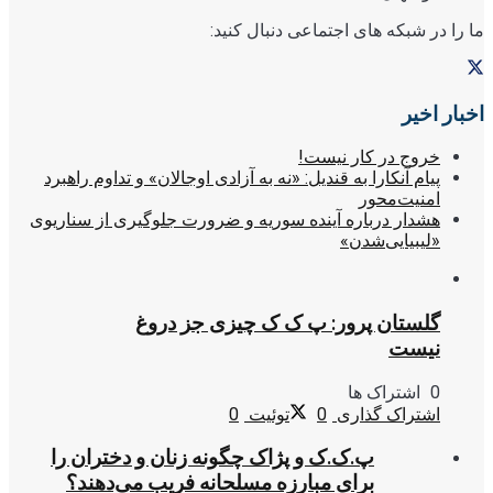
ما را در شبکه های اجتماعی دنبال کنید:
اخبار اخیر
خروج در کار نیست!
پیام آنکارا به قندیل: «نه به آزادی اوجالان» و تداوم راهبرد
امنیت‌محور
هشدار درباره آینده سوریه و ضرورت جلوگیری از سناریوی
«لیبیایی‌شدن»
گلستان پرور: پ ک ک چیزی جز دروغ
نیست
0 اشتراک ها
اشتراک گذاری
0
توئیت
0
پ.ک.ک و پژاک چگونه زنان و دختران را
برای مبارزه مسلحانه فریب می‌دهند؟