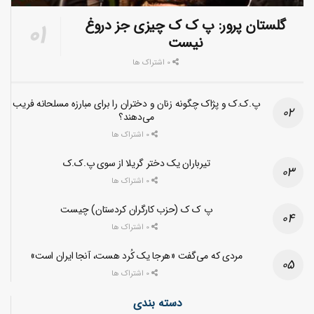
گلستان پرور: پ ک ک چیزی جز دروغ
نیست
0 اشتراک ها
پ.ک.ک و پژاک چگونه زنان و دختران را برای مبارزه مسلحانه فریب
می‌دهند؟
0 اشتراک ها
تیرباران یک دختر گریلا از سوی پ.ک.ک
0 اشتراک ها
پ ک ک (حزب کارگران کردستان) چیست
0 اشتراک ها
مردی که می‌گفت «هرجا یک کُرد هست، آنجا ایران است»
0 اشتراک ها
دسته بندی